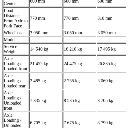
600 mm
600 mm
600 mm
Center
Load
Distance,
770 mm
770 mm
810 mm
Front Axle to
Fork Face
Wheelbase
3 050 mm
3 050 mm
3 050 mm
Model
Service
14 540 kg
16 210 kg
17 495 kg
Weight
Axle
Loading /
21 455 kg
24 475 kg
26 835 kg
Loaded front
Axle
Loading /
2 485 kg
2 735 kg
3 060 kg
Loaded rear
Axle
Loading /
7 835 kg
8 535 kg
8 705 kg
Unloaded
front
Axle
Loading /
6 705 kg
7 675 kg
8 790 kg
Unloaded