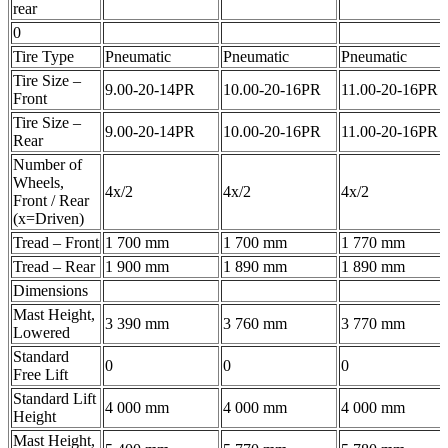
rear
0
Tire Type
Pneumatic
Pneumatic
Pneumatic
Tire Size –
9.00-20-14PR
10.00-20-16PR
11.00-20-16PR
Front
Tire Size –
9.00-20-14PR
10.00-20-16PR
11.00-20-16PR
Rear
Number of
Wheels,
4x/2
4x/2
4x/2
Front / Rear
(x=Driven)
Tread – Front
1 700 mm
1 700 mm
1 770 mm
Tread – Rear
1 900 mm
1 890 mm
1 890 mm
Dimensions
Mast Height,
3 390 mm
3 760 mm
3 770 mm
Lowered
Standard
0
0
0
Free Lift
Standard Lift
4 000 mm
4 000 mm
4 000 mm
Height
Mast Height,