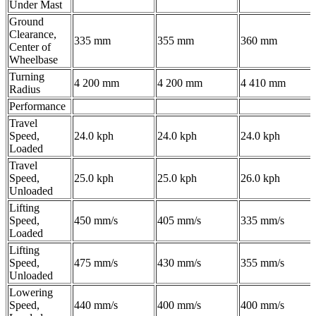
Under Mast
Ground
Clearance,
335 mm
355 mm
360 mm
Center of
Wheelbase
Turning
4 200 mm
4 200 mm
4 410 mm
Radius
Performance
Travel
Speed,
24.0 kph
24.0 kph
24.0 kph
Loaded
Travel
Speed,
25.0 kph
25.0 kph
26.0 kph
Unloaded
Lifting
Speed,
450 mm/s
405 mm/s
335 mm/s
Loaded
Lifting
Speed,
475 mm/s
430 mm/s
355 mm/s
Unloaded
Lowering
Speed,
440 mm/s
400 mm/s
400 mm/s