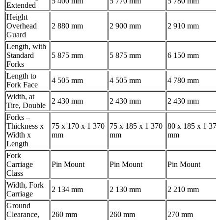
5 400 mm
5 770 mm
5 780 mm
Extended
Height
Overhead
2 880 mm
2 900 mm
2 910 mm
Guard
Length, with
Standard
5 875 mm
5 875 mm
6 150 mm
Forks
Length to
4 505 mm
4 505 mm
4 780 mm
Fork Face
Width, at
2 430 mm
2 430 mm
2 430 mm
Tire, Double
Forks –
Thickness x
75 x 170 x 1 370
75 x 185 x 1 370
80 x 185 x 1 37
Width x
mm
mm
mm
Length
Fork
Carriage
Pin Mount
Pin Mount
Pin Mount
Class
Width, Fork
2 134 mm
2 130 mm
2 210 mm
Carriage
Ground
Clearance,
260 mm
260 mm
270 mm