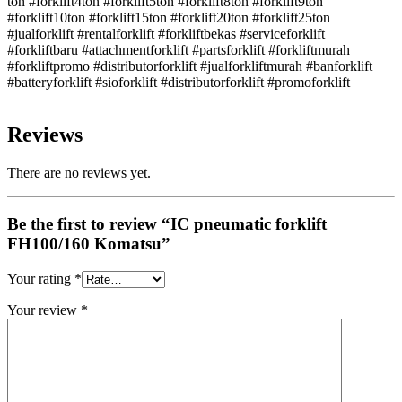
ton #forklift4ton #forklift5ton #forklift8ton #forklift9ton
#forklift10ton #forklift15ton #forklift20ton #forklift25ton
#jualforklift #rentalforklift #forkliftbekas #serviceforklift
#forkliftbaru #attachmentforklift #partsforklift #forkliftmurah
#forkliftpromo #distributorforklift #jualforkliftmurah #banforklift
#batteryforklift #sioforklift #distributorforklift #promoforklift
Reviews
There are no reviews yet.
Be the first to review “IC pneumatic forklift
FH100/160 Komatsu”
Your rating
*
Your review
*