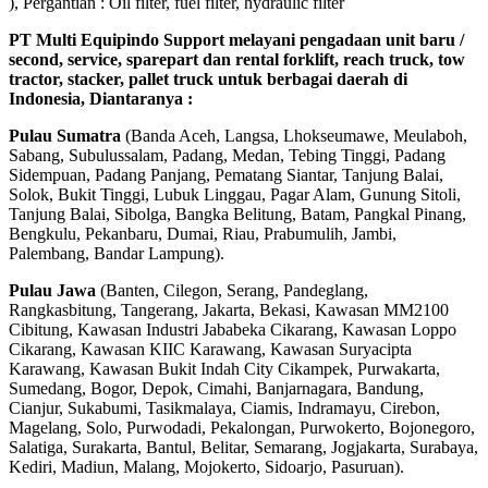
), Pergantian : Oil filter, fuel filter, hydraulic filter
PT Multi Equipindo Support melayani pengadaan unit baru /
second, service, sparepart dan rental forklift, reach truck, tow
tractor, stacker, pallet truck untuk berbagai daerah di
Indonesia, Diantaranya :
Pulau Sumatra
(Banda Aceh, Langsa, Lhokseumawe, Meulaboh,
Sabang, Subulussalam, Padang, Medan, Tebing Tinggi, Padang
Sidempuan, Padang Panjang, Pematang Siantar, Tanjung Balai,
Solok, Bukit Tinggi, Lubuk Linggau, Pagar Alam, Gunung Sitoli,
Tanjung Balai, Sibolga, Bangka Belitung, Batam, Pangkal Pinang,
Bengkulu, Pekanbaru, Dumai, Riau, Prabumulih, Jambi,
Palembang, Bandar Lampung).
Pulau Jawa
(Banten, Cilegon, Serang, Pandeglang,
Rangkasbitung, Tangerang, Jakarta, Bekasi, Kawasan MM2100
Cibitung, Kawasan Industri Jababeka Cikarang, Kawasan Loppo
Cikarang, Kawasan KIIC Karawang, Kawasan Suryacipta
Karawang, Kawasan Bukit Indah City Cikampek, Purwakarta,
Sumedang, Bogor, Depok, Cimahi, Banjarnagara, Bandung,
Cianjur, Sukabumi, Tasikmalaya, Ciamis, Indramayu, Cirebon,
Magelang, Solo, Purwodadi, Pekalongan, Purwokerto, Bojonegoro,
Salatiga, Surakarta, Bantul, Belitar, Semarang, Jogjakarta, Surabaya,
Kediri, Madiun, Malang, Mojokerto, Sidoarjo, Pasuruan).