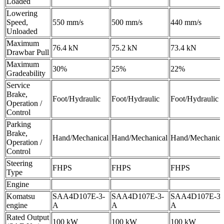
Loaded
Lowering
Speed,
550 mm/s
500 mm/s
440 mm/s
Unloaded
Maximum
76.4 kN
75.2 kN
73.4 kN
Drawbar Pull
Maximum
30%
25%
22%
Gradeability
Service
Brake,
Foot/Hydraulic
Foot/Hydraulic
Foot/Hydraulic
Operation /
Control
Parking
Brake,
Hand/Mechanical
Hand/Mechanical
Hand/Mechanica
Operation /
Control
Steering
FHPS
FHPS
FHPS
Type
Engine
Komatsu
SAA4D107E-3-
SAA4D107E-3-
SAA4D107E-3-
engine
A
A
A
Rated Output
100 kW
100 kW
100 kW