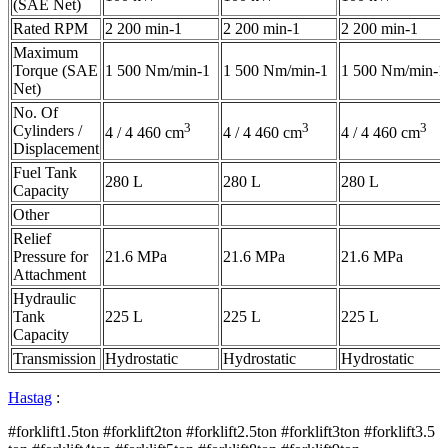
(SAE Net)
Rated RPM
2 200 min-1
2 200 min-1
2 200 min-1
Maximum
Torque (SAE
1 500 Nm/min-1
1 500 Nm/min-1
1 500 Nm/min-1
Net)
No. Of
3
3
3
Cylinders /
4 / 4 460 cm
4 / 4 460 cm
4 / 4 460 cm
Displacement
Fuel Tank
280 L
280 L
280 L
Capacity
Other
Relief
Pressure for
21.6 MPa
21.6 MPa
21.6 MPa
Attachment
Hydraulic
Tank
225 L
225 L
225 L
Capacity
Transmission
Hydrostatic
Hydrostatic
Hydrostatic
Hastag
:
#forklift1.5ton #forklift2ton #forklift2.5ton #forklift3ton #forklift3.5