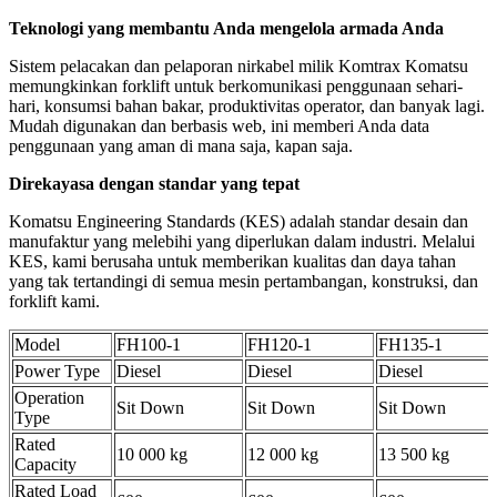
Teknologi yang membantu Anda mengelola armada Anda
Sistem pelacakan dan pelaporan nirkabel milik Komtrax Komatsu
memungkinkan forklift untuk berkomunikasi penggunaan sehari-
hari, konsumsi bahan bakar, produktivitas operator, dan banyak lagi.
Mudah digunakan dan berbasis web, ini memberi Anda data
penggunaan yang aman di mana saja, kapan saja.
Direkayasa dengan standar yang tepat
Komatsu Engineering Standards (KES) adalah standar desain dan
manufaktur yang melebihi yang diperlukan dalam industri. Melalui
KES, kami berusaha untuk memberikan kualitas dan daya tahan
yang tak tertandingi di semua mesin pertambangan, konstruksi, dan
forklift kami.
Model
FH100-1
FH120-1
FH135-1
Power Type
Diesel
Diesel
Diesel
Operation
Sit Down
Sit Down
Sit Down
Type
Rated
10 000 kg
12 000 kg
13 500 kg
Capacity
Rated Load