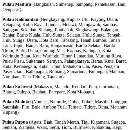
Pulau Madura
(Bangkalan, Sumenep, Sampang, Pamekasan, Bali,
Denpasar).
Pulau Kalimantan
(Bengkayang, Kapuas Ulu, Kayong Utara,
Ketapang, Kubu Raya, Landak, Melawi, Mempawah, Sambas,
Sanggau, Sekadau, Sintang, Pontianak, Singkawang, Balangan,
Banjar, Barito Kuala, Hulu Sungai Selatan, Hulu Sungai Tengah,
Hulu Sungai Utara, Kota Baru, Tabalong, Tanah Bumbu, Tanah
Laut, Tapin, Banjar Baru, Banjarmasin, Barito Selatan, Barito
Timur, Barito Utara, Gunung Mas, Kapuas, Katingan, Kota
Waringin Barat, Kota Waringin Timur, Lamandau, Murung Raya,
Pulau Pisau, Sukamara, Seruyan, Palangkaraya, Berau, Kutai Barat,
Kutai Kertanegara, Kutai Timur, Mahakam Ulu, Paser, Penajam
Paser Utara, Balikpapan, Bontang, Samarinda, Bulungan, Malinau,
Nunukan, Tana Tidung, Tarakan).
Pulau Sulawesi
(Makassar, Manado, Kendari, Palu, Gorontalo,
Bitung, Palopo, Baubau, Parepare, Kota Mobagu).
Pulau Maluku
(Namlea, Namrole, Dobo, Tiakur, Masohi, Langgur,
Saumlaki, Piru, Bula, Ambon Tual, Ternate, Tidore, Bima, Mataram,
Kupang).
Pulau Papua
(Agats, Biak, Tanah Merah, Tigi, Kigamani, Sugapa,
Sentani, Wamena, Waris, Serui, Tiom, Burmeso, Kobakma, Kepi,