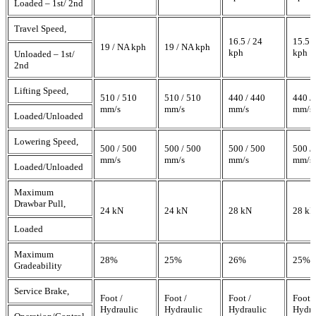
Loaded – 1st/ 2nd
Travel Speed,
16.5 / 24
15.5 /
19 / NA kph
19 / NA kph
kph
kph
Unloaded – 1st/
2nd
Lifting Speed,
510 / 510
510 / 510
440 / 440
440 /
mm/s
mm/s
mm/s
mm/s
Loaded/Unloaded
Lowering Speed,
500 / 500
500 / 500
500 / 500
500 /
mm/s
mm/s
mm/s
mm/s
Loaded/Unloaded
Maximum
Drawbar Pull,
24 kN
24 kN
28 kN
28 kN
Loaded
Maximum
28%
25%
26%
25%
Gradeability
Service Brake,
Foot /
Foot /
Foot /
Foot /
Hydraulic
Hydraulic
Hydraulic
Hydra