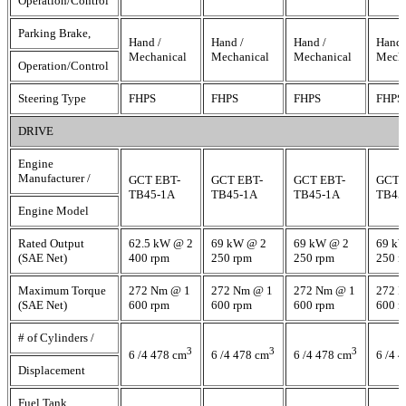
Operation/Control
Parking Brake,
Hand /
Hand /
Hand /
Hand 
Mechanical
Mechanical
Mechanical
Mecha
Operation/Control
Steering Type
FHPS
FHPS
FHPS
FHPS
DRIVE
Engine
Manufacturer /
GCT EBT-
GCT EBT-
GCT EBT-
GCT 
TB45-1A
TB45-1A
TB45-1A
TB45
Engine Model
Rated Output
62.5 kW @ 2
69 kW @ 2
69 kW @ 2
69 k
(SAE Net)
400 rpm
250 rpm
250 rpm
250 r
Maximum Torque
272 Nm @ 1
272 Nm @ 1
272 Nm @ 1
272 
(SAE Net)
600 rpm
600 rpm
600 rpm
600 r
# of Cylinders /
3
3
3
6 /4 478 cm
6 /4 478 cm
6 /4 478 cm
6 /4 
Displacement
Fuel Tank