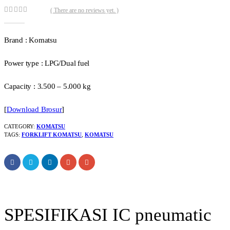
( There are no reviews yet. )
0
out of 5
Brand : Komatsu
Power type :
LPG/Dual fuel
Capacity :
3.500 – 5.000 kg
[
Download Brosur
]
CATEGORY:
KOMATSU
TAGS:
FORKLIFT KOMATSU
,
KOMATSU
SPESIFIKASI IC pneumatic