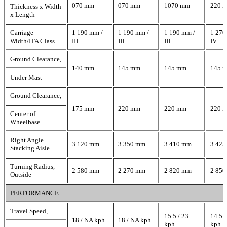
070 mm
070 mm
1070 mm
220 
Thickness x Width
x Length
Carriage
1 190 mm /
1 190 mm /
1 190 mm /
1 270
Width/ITA Class
III
III
III
IV
Ground Clearance,
140 mm
145 mm
145 mm
145 
Under Mast
Ground Clearance,
175 mm
220 mm
220 mm
220 
Center of
Wheelbase
Right Angle
3 120 mm
3 350 mm
3 410 mm
3 42
Stacking Aisle
Turning Radius,
2 580 mm
2 270 mm
2 820 mm
2 85
Outside
PERFORMANCE
Travel Speed,
15.5 / 23
14.5 /
18 / NA kph
18 / NA kph
kph
kph