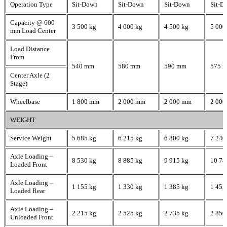
Operation Type
Sit-Down
Sit-Down
Sit-Down
Sit-D
Capacity @ 600
3 500 kg
4 000 kg
4 500 kg
5 000
mm Load Center
Load Distance
From
540 mm
580 mm
590 mm
575 
Center Axle (2
Stage)
Wheelbase
1 800 mm
2 000 mm
2 000 mm
2 00
WEIGHT
Service Weight
5 685 kg
6 215 kg
6 800 kg
7 240
Axle Loading –
8 530 kg
8 885 kg
9 915 kg
10 78
Loaded Front
Axle Loading –
1 155 kg
1 330 kg
1 385 kg
1 455
Loaded Rear
Axle Loading –
2 215 kg
2 525 kg
2 735 kg
2 850
Unloaded Front