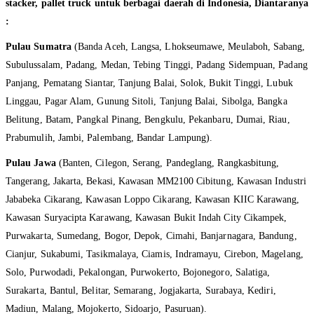
stacker, pallet truck untuk berbagai daerah di Indonesia, Diantaranya
:
Pulau Sumatra
(Banda Aceh, Langsa, Lhokseumawe, Meulaboh, Sabang,
Subulussalam, Padang, Medan, Tebing Tinggi, Padang Sidempuan, Padang
Panjang, Pematang Siantar, Tanjung Balai, Solok, Bukit Tinggi, Lubuk
Linggau, Pagar Alam, Gunung Sitoli, Tanjung Balai, Sibolga, Bangka
Belitung, Batam, Pangkal Pinang, Bengkulu, Pekanbaru, Dumai, Riau,
Prabumulih, Jambi, Palembang, Bandar Lampung).
Pulau Jawa
(Banten, Cilegon, Serang, Pandeglang, Rangkasbitung,
Tangerang, Jakarta, Bekasi, Kawasan MM2100 Cibitung, Kawasan Industri
Jababeka Cikarang, Kawasan Loppo Cikarang, Kawasan KIIC Karawang,
Kawasan Suryacipta Karawang, Kawasan Bukit Indah City Cikampek,
Purwakarta, Sumedang, Bogor, Depok, Cimahi, Banjarnagara, Bandung,
Cianjur, Sukabumi, Tasikmalaya, Ciamis, Indramayu, Cirebon, Magelang,
Solo, Purwodadi, Pekalongan, Purwokerto, Bojonegoro, Salatiga,
Surakarta, Bantul, Belitar, Semarang, Jogjakarta, Surabaya, Kediri,
Madiun, Malang, Mojokerto, Sidoarjo, Pasuruan).