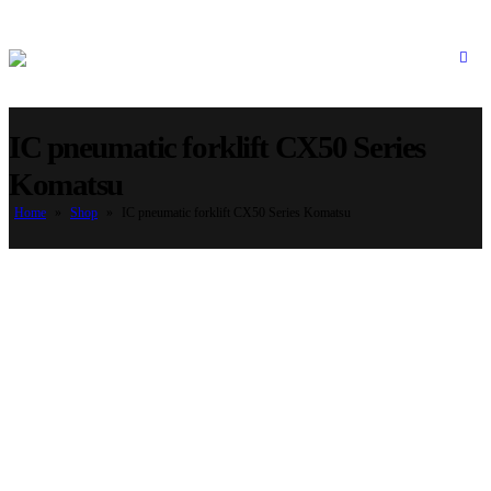
IC pneumatic forklift CX50 Series
Komatsu
Home
»
Shop
»
IC pneumatic forklift CX50 Series Komatsu