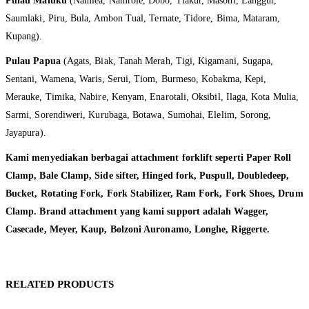
Pulau Maluku
(Namlea, Namrole, Dobo, Tiakur, Masohi, Langgur,
Saumlaki, Piru, Bula, Ambon Tual, Ternate, Tidore, Bima, Mataram,
Kupang).
Pulau Papua
(Agats, Biak, Tanah Merah, Tigi, Kigamani, Sugapa,
Sentani, Wamena, Waris, Serui, Tiom, Burmeso, Kobakma, Kepi,
Merauke, Timika, Nabire, Kenyam, Enarotali, Oksibil, Ilaga, Kota Mulia,
Sarmi, Sorendiweri, Kurubaga, Botawa, Sumohai, Elelim, Sorong,
Jayapura).
Kami menyediakan berbagai attachment forklift seperti Paper Roll
Clamp, Bale Clamp, Side sifter, Hinged fork, Puspull, Doubledeep,
Bucket, Rotating Fork, Fork Stabilizer, Ram Fork, Fork Shoes, Drum
Clamp. Brand attachment yang kami support adalah Wagger,
Casecade, Meyer, Kaup, Bolzoni Auronamo, Longhe, Riggerte.
RELATED PRODUCTS