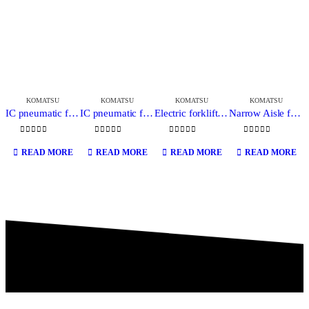
KOMATSU
KOMATSU
KOMATSU
KOMATSU
IC pneumatic forklift FH35/50-2 Komatsu
IC pneumatic forklift AX50 Series Komatsu
Electric forklift AM50 Series Komatsu
Narrow Aisle forklift FR50 Series Komatsu
0
out of 5
0
out of 5
0
out of 5
0
out of 5
READ MORE
READ MORE
READ MORE
READ MORE
PT Multi Equipindo Perkasa