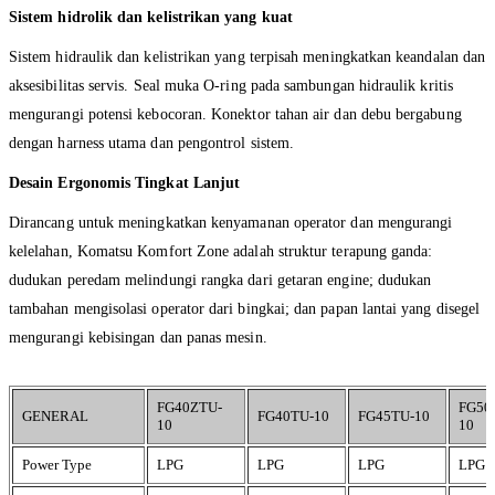
Sistem hidrolik dan kelistrikan yang kuat
Sistem hidraulik dan kelistrikan yang terpisah meningkatkan keandalan dan
aksesibilitas servis. Seal muka O-ring pada sambungan hidraulik kritis
mengurangi potensi kebocoran. Konektor tahan air dan debu bergabung
dengan harness utama dan pengontrol sistem.
Desain Ergonomis Tingkat Lanjut
Dirancang untuk meningkatkan kenyamanan operator dan mengurangi
kelelahan, Komatsu Komfort Zone adalah struktur terapung ganda:
dudukan peredam melindungi rangka dari getaran engine; dudukan
tambahan mengisolasi operator dari bingkai; dan papan lantai yang disegel
mengurangi kebisingan dan panas mesin.
FG40ZTU-
FG50
GENERAL
FG40TU-10
FG45TU-10
10
10
Power Type
LPG
LPG
LPG
LPG