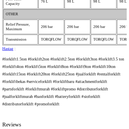
76 L
98 L
98 L
98 L
Capacity
OTHER
Relief Pressure,
206 bar
206 bar
206 bar
206 b
Maximum
Transmission
TORQFLOW
TORQFLOW
TORQFLOW
TOR
Hastag
:
#forklift1.5ton #forklift2ton #forklift2.5ton #forklift3ton #forklift3.5 ton
#forklift4ton #forklift5ton #forklift8ton #forklift9ton #forklift10ton
#forklift15ton #forklift20ton #forklift25ton #jualforklift #rentalforklift
#forkliftbekas #serviceforklift #forkliftbaru #attachmentforklift
#partsforklift #forkliftmurah #forkliftpromo #distributorforklift
#jualforkliftmurah #banforklift #batteryforklift #sioforklift
#distributorforklift #promoforklift
Reviews