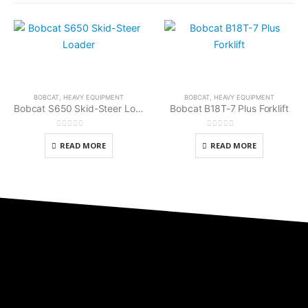
BOBCAT
,
HEAVY EQUIPMENT
BOBCAT
,
HEAVY EQUIPMENT
Bobcat S650 Skid-Steer Loader
Bobcat B18T-7 Plus Forklift
0
out of 5
0
out of 5
READ MORE
READ MORE