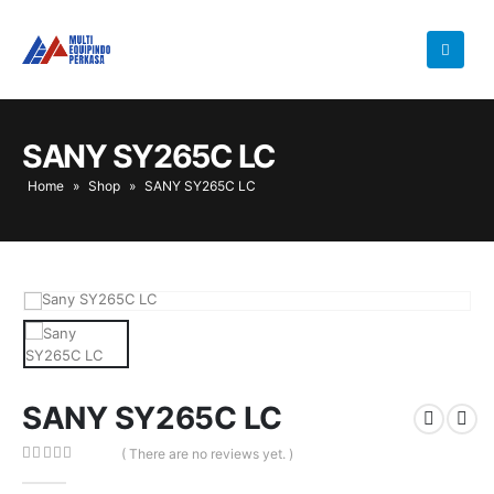
SANY SY265C LC
Home
»
Shop
»
SANY SY265C LC
SANY SY265C LC
( There are no reviews yet. )
0
out of 5