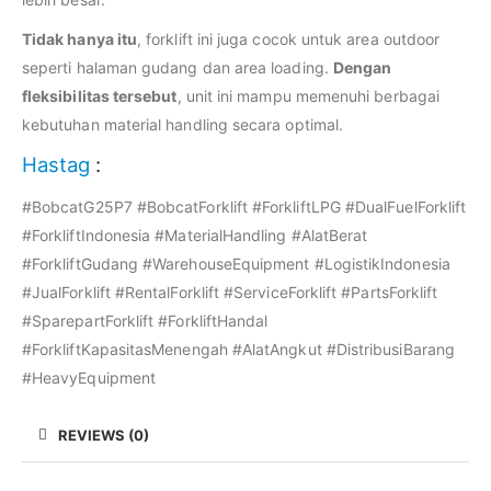
Tidak hanya itu
, forklift ini juga cocok untuk area outdoor
seperti halaman gudang dan area loading.
Dengan
fleksibilitas tersebut
, unit ini mampu memenuhi berbagai
kebutuhan material handling secara optimal.
Hastag
:
#BobcatG25P7 #BobcatForklift #ForkliftLPG #DualFuelForklift
#ForkliftIndonesia #MaterialHandling #AlatBerat
#ForkliftGudang #WarehouseEquipment #LogistikIndonesia
#JualForklift #RentalForklift #ServiceForklift #PartsForklift
#SparepartForklift #ForkliftHandal
#ForkliftKapasitasMenengah #AlatAngkut #DistribusiBarang
#HeavyEquipment
REVIEWS (0)