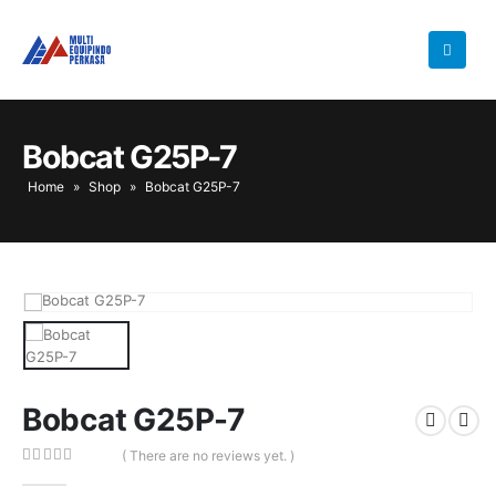
Bobcat G25P-7
Home
»
Shop
»
Bobcat G25P-7
Bobcat G25P-7
( There are no reviews yet. )
0
out of 5