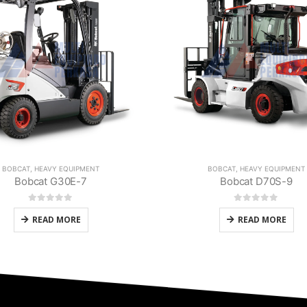
BOBCAT
,
HEAVY EQUIPMENT
BOBCAT
,
HEAVY EQUIPMENT
Bobcat D70S-9
Bobcat D35C-9
0
out of 5
0
out of 5
READ MORE
READ MORE