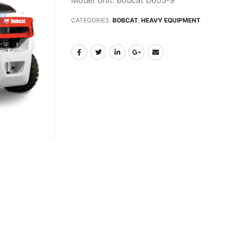
Model Unit: Bobcat D60S-9
CATEGORIES:
BOBCAT
,
HEAVY EQUIPMENT