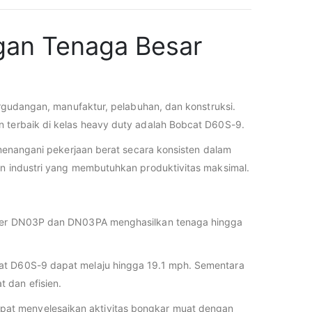
ngan Tenaga Besar
pergudangan, manufaktur, pelabuhan, dan konstruksi.
an terbaik di kelas heavy duty adalah Bobcat D60S-9.
u menangani pekerjaan berat secara konsisten dalam
han industri yang membutuhkan produktivitas maksimal.
-liter DN03P dan DN03PA menghasilkan tenaga hingga
bcat D60S-9 dapat melaju hingga 19.1 mph. Sementara
 dan efisien.
apat menyelesaikan aktivitas bongkar muat dengan