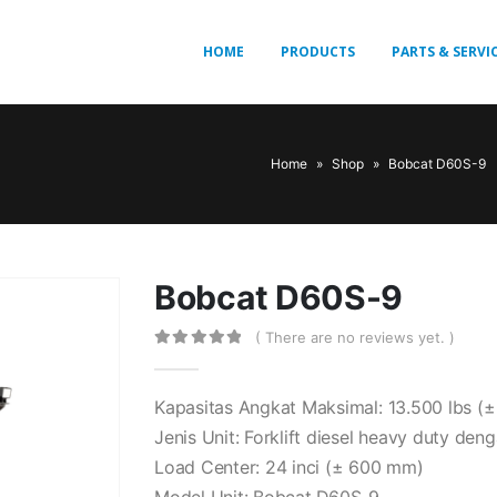
HOME
PRODUCTS
PARTS & SERVI
Home
»
Shop
»
Bobcat D60S-9
Bobcat D60S-9
( There are no reviews yet. )
0
out of 5
Kapasitas Angkat Maksimal: 13.500 lbs (±
Jenis Unit: Forklift diesel heavy duty den
Load Center: 24 inci (± 600 mm)