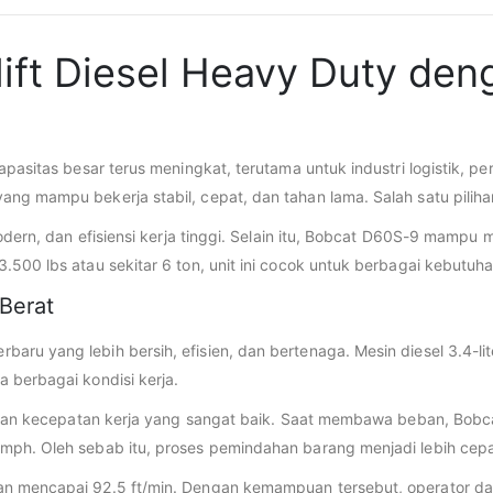
ift Diesel Heavy Duty de
kapasitas besar terus meningkat, terutama untuk industri logistik, 
ang mampu bekerja stabil, cepat, dan tahan lama. Salah satu pilih
 modern, dan efisiensi kerja tinggi. Selain itu, Bobcat D60S-9 mamp
3.500 lbs atau sekitar 6 ton, unit ini cocok untuk berbagai kebutu
Berat
baru yang lebih bersih, efisien, dan bertenaga. Mesin diesel 3.4
 berbagai kondisi kerja.
awarkan kecepatan kerja yang sangat baik. Saat membawa beban, Bo
mph. Oleh sebab itu, proses pemindahan barang menjadi lebih cepat
ban mencapai 92.5 ft/min. Dengan kemampuan tersebut, operator d