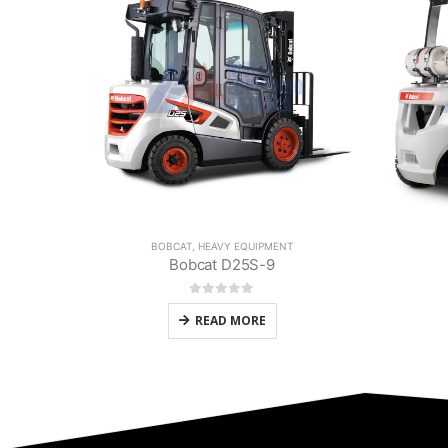
BOBCAT
,
HEAVY EQUIPMENT
Bobcat G30E-7
0
out of 5
READ MORE