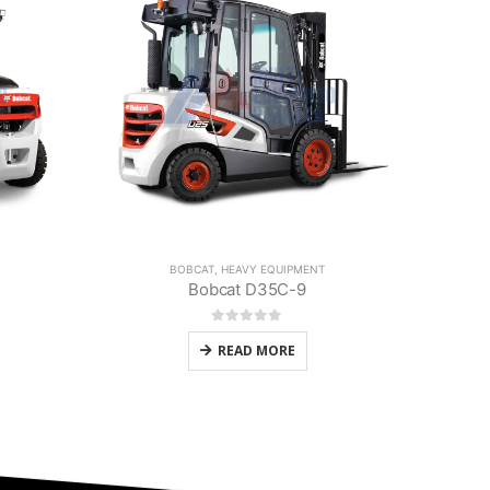
BOBCAT
,
HEAVY EQUIPMENT
Bobcat G35EC-7
Bobc
0
out of 5
READ MORE