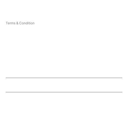
Contact
Privacy Policy
Terms & Condition
Sitemap
Career
OPENING HOURS
Mon - Fri: 8:30 am to 5:00 pm
Saturday: 9:30 am to 1:00 pm
Sunday: Closed