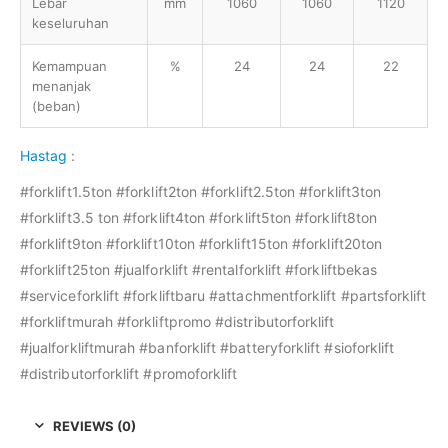
Lebar
mm
1060
1060
1120
keseluruhan
Kemampuan
%
24
24
22
menanjak
(beban)
Hastag
:
#forklift1.5ton #forklift2ton #forklift2.5ton #forklift3ton
#forklift3.5 ton #forklift4ton #forklift5ton #forklift8ton
#forklift9ton #forklift10ton #forklift15ton #forklift20ton
#forklift25ton #jualforklift #rentalforklift #forkliftbekas
#serviceforklift #forkliftbaru #attachmentforklift #partsforklift
#forkliftmurah #forkliftpromo #distributorforklift
#jualforkliftmurah #banforklift #batteryforklift #sioforklift
#distributorforklift #promoforklift
REVIEWS (0)