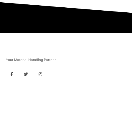
PT Multi Equipindo Perkasa
Your Material Handling Partner
USEFUL LINKS
Home
About Us
Products
Blog