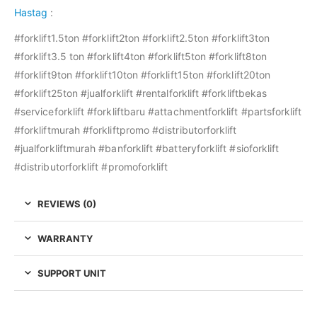
Hastag
:
#forklift1.5ton #forklift2ton #forklift2.5ton #forklift3ton
#forklift3.5 ton #forklift4ton #forklift5ton #forklift8ton
#forklift9ton #forklift10ton #forklift15ton #forklift20ton
#forklift25ton #jualforklift #rentalforklift #forkliftbekas
#serviceforklift #forkliftbaru #attachmentforklift #partsforklift
#forkliftmurah #forkliftpromo #distributorforklift
#jualforkliftmurah #banforklift #batteryforklift #sioforklift
#distributorforklift #promoforklift
REVIEWS (0)
WARRANTY
SUPPORT UNIT