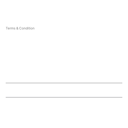
Blog
Contact
Privacy Policy
Terms & Condition
Sitemap
Career
OPENING HOURS
Mon - Fri: 8:30 am to 5:00 pm
Saturday: 9:30 am to 1:00 pm
Sunday: Closed