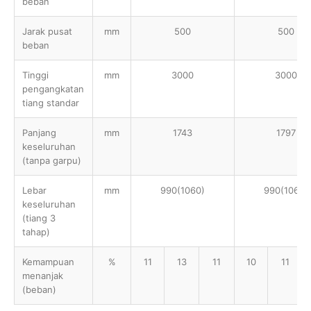
beban
Jarak pusat
mm
500
500
beban
Tinggi
mm
3000
3000
pengangkatan
tiang standar
Panjang
mm
1743
1797
keseluruhan
(tanpa garpu)
Lebar
mm
990(1060)
990(1060)
keseluruhan
(tiang 3
tahap)
Kemampuan
%
11
13
11
10
11
menanjak
(beban)