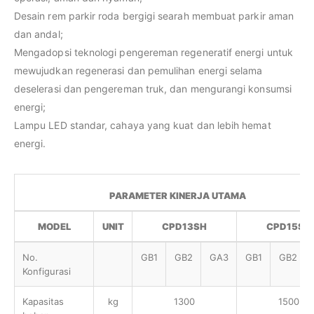
Desain rem parkir roda bergigi searah membuat parkir aman
dan andal;
Mengadopsi teknologi pengereman regeneratif energi untuk
mewujudkan regenerasi dan pemulihan energi selama
deselerasi dan pengereman truk, dan mengurangi konsumsi
energi;
Lampu LED standar, cahaya yang kuat dan lebih hemat
energi.
PARAMETER KINERJA UTAMA
MODEL
UNIT
CPD13SH
CPD15SH
No.
GB1
GB2
GA3
GB1
GB2
Konfigurasi
Kapasitas
kg
1300
1500