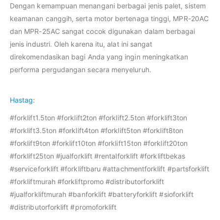
Dengan kemampuan menangani berbagai jenis palet, sistem
keamanan canggih, serta motor bertenaga tinggi, MPR-20AC
dan MPR-25AC sangat cocok digunakan dalam berbagai
jenis industri. Oleh karena itu, alat ini sangat
direkomendasikan bagi Anda yang ingin meningkatkan
performa pergudangan secara menyeluruh.
Hastag
:
#forklift1.5ton #forklift2ton #forklift2.5ton #forklift3ton
#forklift3.5ton #forklift4ton #forklift5ton #forklift8ton
#forklift9ton #forklift10ton #forklift15ton #forklift20ton
#forklift25ton #jualforklift #rentalforklift #forkliftbekas
#serviceforklift #forkliftbaru #attachmentforklift #partsforklift
#forkliftmurah #forkliftpromo #distributorforklift
#jualforkliftmurah #banforklift #batteryforklift #sioforklift
#distributorforklift #promoforklift