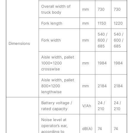
Overall width of
mm
730
730
truck body
Fork length
mm
1150
1220
540 /
540 /
Fork width
mm
600 /
600 /
Dimensions
685
685
Aisle width, pallet
1000×1200
mm
1984
1984
crosswise
Aisle width, pallet
800×1200
mm
2184
2184
lengthwise
Battery voltage /
24 /
24 /
V/Ah
rated capacity
210
210
Noise level at
operator’s ear,
dB(A)
74
74
according to