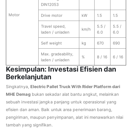
DIN12053
Motor
Drive motor
kW
1.5
1.5
Travel speed,
5.5 /
5.5 /
km/h
laden / unladen
6.0
6.0
Self weight
kg
670
690
Max. gradeability,
%
8 / 16
6 / 16
laden / unladen
Kesimpulan: Investasi Efisien dan
Berkelanjutan
Singkatnya,
Electric Pallet Truck With Rider Platform dari
MHE Demag
bukan sekadar alat bantu angkut, melainkan
sebuah investasi jangka panjang untuk operasional yang
efisien dan aman. Baik untuk area penerimaan barang,
pengiriman, maupun penyimpanan, alat ini menawarkan nilai
tambah yang signifikan.