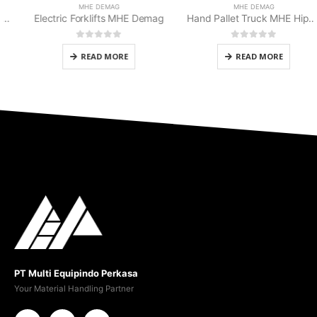
MHE DEMAG
MHE DEMAG
Electric Forklifts MHE Demag
Hand Pallet Truck MHE Hippo 2.5/3/5 Ton
0
out of 5
0
out of 5
READ MORE
READ MORE
PT Multi Equipindo Perkasa
Your Material Handling Partner