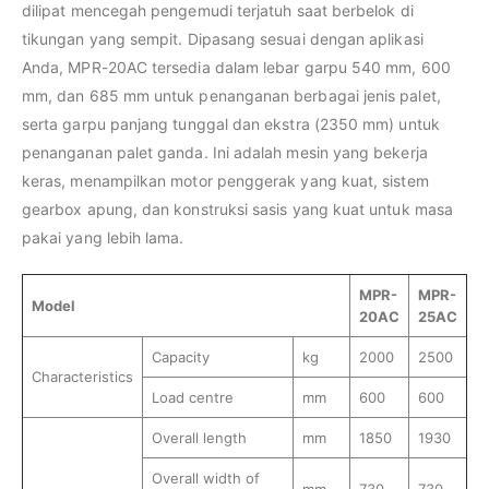
dilipat mencegah pengemudi terjatuh saat berbelok di
tikungan yang sempit. Dipasang sesuai dengan aplikasi
Anda, MPR-20AC tersedia dalam lebar garpu 540 mm, 600
mm, dan 685 mm untuk penanganan berbagai jenis palet,
serta garpu panjang tunggal dan ekstra (2350 mm) untuk
penanganan palet ganda. Ini adalah mesin yang bekerja
keras, menampilkan motor penggerak yang kuat, sistem
gearbox apung, dan konstruksi sasis yang kuat untuk masa
pakai yang lebih lama.
MPR-
MPR-
Model
20AC
25AC
Capacity
kg
2000
2500
Characteristics
Load centre
mm
600
600
Overall length
mm
1850
1930
Overall width of