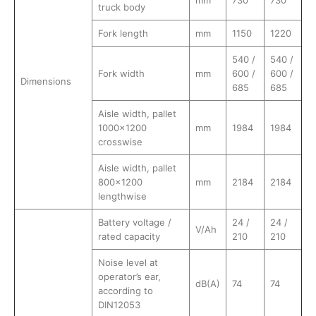
mm
730
730
truck body
Fork length
mm
1150
1220
540 /
540 /
Fork width
mm
600 /
600 /
Dimensions
685
685
Aisle width, pallet
1000×1200
mm
1984
1984
crosswise
Aisle width, pallet
800×1200
mm
2184
2184
lengthwise
Battery voltage /
24 /
24 /
V/Ah
rated capacity
210
210
Noise level at
operator’s ear,
dB(A)
74
74
according to
DIN12053