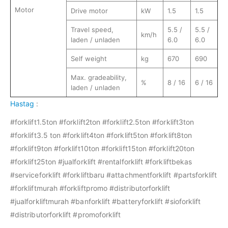
Motor
Drive motor
kW
1.5
1.5
Travel speed,
5.5 /
5.5 /
km/h
laden / unladen
6.0
6.0
Self weight
kg
670
690
Max. gradeability,
%
8 / 16
6 / 16
laden / unladen
Hastag
:
#forklift1.5ton #forklift2ton #forklift2.5ton #forklift3ton
#forklift3.5 ton #forklift4ton #forklift5ton #forklift8ton
#forklift9ton #forklift10ton #forklift15ton #forklift20ton
#forklift25ton #jualforklift #rentalforklift #forkliftbekas
#serviceforklift #forkliftbaru #attachmentforklift #partsforklift
#forkliftmurah #forkliftpromo #distributorforklift
#jualforkliftmurah #banforklift #batteryforklift #sioforklift
#distributorforklift #promoforklift