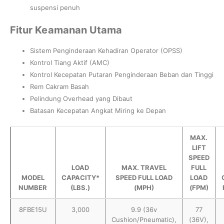
suspensi penuh
Fitur Keamanan Utama
Sistem Penginderaan Kehadiran Operator (OPSS)
Kontrol Tiang Aktif (AMC)
Kontrol Kecepatan Putaran Penginderaan Beban dan Tinggi
Rem Cakram Basah
Pelindung Overhead yang Dibaut
Batasan Kecepatan Angkat Miring ke Depan
MAX.
LIFT
SPEED
LOAD
MAX. TRAVEL
FULL
MODEL
CAPACITY*
SPEED FULL LOAD
LOAD
NUMBER
(LBS.)
(MPH)
(FPM)
8FBE15U
3,000
9.9 (36v
77
Cushion/Pneumatic),
(36V),