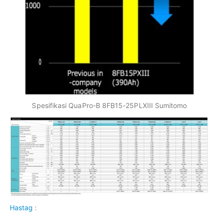
Spesifikasi QuaPro-B 8FB15-25PLXIII Sumitomo
Hastag
: