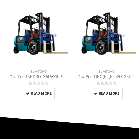
SUMITOMO
SUMITOMO
QuaPro 13FD30-35PAXIII Sumitomo
QuaPro 11FG(FL,FT)20-25PAXIII Sumitomo
0
out of 5
0
out of 5
READ MORE
READ MORE