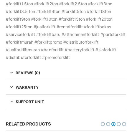
#forklift1.5ton #forklift2ton #forklift2.5ton #forklift3ton
#forklift3.5 ton #forklift4ton #forklift5ton #forklift8ton
#forklift9ton #forklift10ton #forklift15ton #forklift20ton
#forklift25ton #jualforklift #rentalforklift #forkliftbekas
#serviceforklift #forkliftbaru #attachmentforklift #partsforklift
#forkliftmurah #forkliftpromo #distributorforklift
#jualforkliftmurah #banforklift #batteryforklift #sioforklift
#distributorforklift #promoforklift
REVIEWS (0)
WARRANTY
SUPPORT UNIT
RELATED PRODUCTS