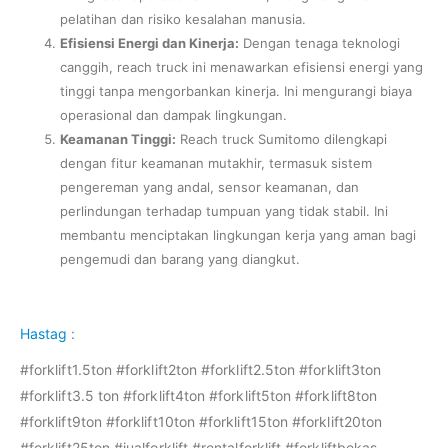
pelatihan dan risiko kesalahan manusia.
Efisiensi Energi dan Kinerja:
Dengan tenaga teknologi
canggih, reach truck ini menawarkan efisiensi energi yang
tinggi tanpa mengorbankan kinerja. Ini mengurangi biaya
operasional dan dampak lingkungan.
Keamanan Tinggi:
Reach truck Sumitomo dilengkapi
dengan fitur keamanan mutakhir, termasuk sistem
pengereman yang andal, sensor keamanan, dan
perlindungan terhadap tumpuan yang tidak stabil. Ini
membantu menciptakan lingkungan kerja yang aman bagi
pengemudi dan barang yang diangkut.
Hastag
:
#forklift1.5ton #forklift2ton #forklift2.5ton #forklift3ton
#forklift3.5 ton #forklift4ton #forklift5ton #forklift8ton
#forklift9ton #forklift10ton #forklift15ton #forklift20ton
#forklift25ton #jualforklift #rentalforklift #forkliftbekas