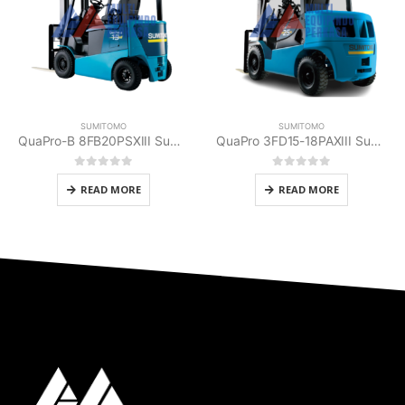
SUMITOMO
SUMITOMO
QuaPro-B 8FB20PSXIII Sumitomo
QuaPro 3FD15-18PAXIII Sumitomo
0
out of 5
0
out of 5
READ MORE
READ MORE