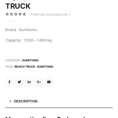
TRUCK
( There are no reviews yet. )
0
out of 5
Brand : Sumitomo
Capacity : 1.000 – 1.800 kg
CATEGORY:
SUMITOMO
TAGS:
REACH TRUCK
,
SUMITOMO
DESCRIPTION