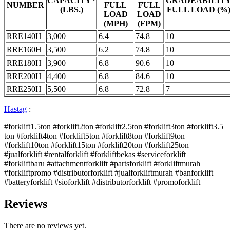
CAPACITY*
GRADEABILIT
NUMBER
FULL
FULL
(LBS.)
FULL LOAD (%
LOAD
LOAD
(MPH)
(FPM)
RRE140H
3,000
6.4
74.8
10
RRE160H
3,500
6.2
74.8
10
RRE180H
3,900
6.8
90.6
10
RRE200H
4,400
6.8
84.6
10
RRE250H
5,500
6.8
72.8
7
Hastag
:
#forklift1.5ton #forklift2ton #forklift2.5ton #forklift3ton #forklift3.5
ton #forklift4ton #forklift5ton #forklift8ton #forklift9ton
#forklift10ton #forklift15ton #forklift20ton #forklift25ton
#jualforklift #rentalforklift #forkliftbekas #serviceforklift
#forkliftbaru #attachmentforklift #partsforklift #forkliftmurah
#forkliftpromo #distributorforklift #jualforkliftmurah #banforklift
#batteryforklift #sioforklift #distributorforklift #promoforklift
Reviews
There are no reviews yet.