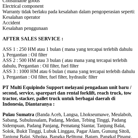
Consumable goods
Electrical component
Warranty tidak berlaku pada kesalahan dalam pengoperasian seperti:
Kesalahan operator
Accident
Kesalahan penggunaan
AFTER SALES SERVICE :
ASS 1 : 250 HM atau 1 bulan ( mana yang tercapai terlebih dahulu
), Pergantian : Oil filter
ASS 2 : 500 HM atau 3 bulan ( atau mana yang tercapai terlebih
dahulu, Pergantian : Oil filter, fuel filter
ASS 3 : 1000 HM atau 6 bulan ( mana yang tercapai terlebih dahulu
), Pergantian : Oil filter, fuel filter, hydraulic filter
PT Multi Equipindo Support melayani pengadaan unit baru /
second, service, sparepart dan rental forklift, reach truck, tow
tractor, stacker, pallet truck untuk berbagai daerah di
Indonesia, Diantaranya :
Pulau Sumatra
(Banda Aceh, Langsa, Lhokseumawe, Meulaboh,
Sabang, Subulussalam, Padang, Medan, Tebing Tinggi, Padang
Sidempuan, Padang Panjang, Pematang Siantar, Tanjung Balai,
Solok, Bukit Tinggi, Lubuk Linggau, Pagar Alam, Gunung Sitoli,
Tanjung Balai, Sibolga, Bangka Belitung, Batam, Pangkal Pinang,