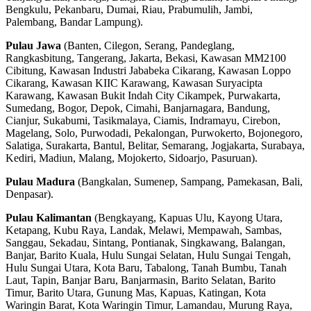
Bengkulu, Pekanbaru, Dumai, Riau, Prabumulih, Jambi,
Palembang, Bandar Lampung).
Pulau Jawa
(Banten, Cilegon, Serang, Pandeglang,
Rangkasbitung, Tangerang, Jakarta, Bekasi, Kawasan MM2100
Cibitung, Kawasan Industri Jababeka Cikarang, Kawasan Loppo
Cikarang, Kawasan KIIC Karawang, Kawasan Suryacipta
Karawang, Kawasan Bukit Indah City Cikampek, Purwakarta,
Sumedang, Bogor, Depok, Cimahi, Banjarnagara, Bandung,
Cianjur, Sukabumi, Tasikmalaya, Ciamis, Indramayu, Cirebon,
Magelang, Solo, Purwodadi, Pekalongan, Purwokerto, Bojonegoro,
Salatiga, Surakarta, Bantul, Belitar, Semarang, Jogjakarta, Surabaya,
Kediri, Madiun, Malang, Mojokerto, Sidoarjo, Pasuruan).
Pulau Madura
(Bangkalan, Sumenep, Sampang, Pamekasan, Bali,
Denpasar).
Pulau Kalimantan
(Bengkayang, Kapuas Ulu, Kayong Utara,
Ketapang, Kubu Raya, Landak, Melawi, Mempawah, Sambas,
Sanggau, Sekadau, Sintang, Pontianak, Singkawang, Balangan,
Banjar, Barito Kuala, Hulu Sungai Selatan, Hulu Sungai Tengah,
Hulu Sungai Utara, Kota Baru, Tabalong, Tanah Bumbu, Tanah
Laut, Tapin, Banjar Baru, Banjarmasin, Barito Selatan, Barito
Timur, Barito Utara, Gunung Mas, Kapuas, Katingan, Kota
Waringin Barat, Kota Waringin Timur, Lamandau, Murung Raya,