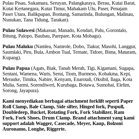
Pulau Pisau, Sukamara, Seruyan, Palangkaraya, Berau, Kutai Barat,
Kutai Kertanegara, Kutai Timur, Mahakam Ulu, Paser, Penajam
Paser Utara, Balikpapan, Bontang, Samarinda, Bulungan, Malinau,
Nunukan, Tana Tidung, Tarakan).
Pulau Sulawesi
(Makassar, Manado, Kendari, Palu, Gorontalo,
Bitung, Palopo, Baubau, Parepare, Kota Mobagu).
Pulau Maluku
(Namlea, Namrole, Dobo, Tiakur, Masohi, Langgur,
Saumlaki, Piru, Bula, Ambon Tual, Ternate, Tidore, Bima, Mataram,
Kupang).
Pulau Papua
(Agats, Biak, Tanah Merah, Tigi, Kigamani, Sugapa,
Sentani, Wamena, Waris, Serui, Tiom, Burmeso, Kobakma, Kepi,
Merauke, Timika, Nabire, Kenyam, Enarotali, Oksibil, Ilaga, Kota
Mulia, Sarmi, Sorendiweri, Kurubaga, Botawa, Sumohai, Elelim,
Sorong, Jayapura).
Kami menyediakan berbagai attachment forklift seperti Paper
Roll Clamp, Bale Clamp, Side sifter, Hinged fork, Puspull,
Doubledeep, Bucket, Rotating Fork, Fork Stabilizer, Ram
Fork, Fork Shoes, Drum Clamp. Brand attachment yang kami
support adalah Wagger, Casecade, Meyer, Kaup, Bolzoni
Auronamo, Longhe, Riggerte.