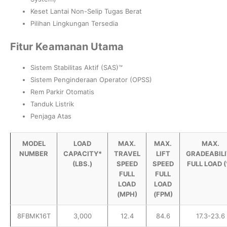
Keset Lantai Non-Selip Tugas Berat
Pilihan Lingkungan Tersedia
Fitur Keamanan Utama
Sistem Stabilitas Aktif (SAS)™
Sistem Penginderaan Operator (OPSS)
Rem Parkir Otomatis
Tanduk Listrik
Penjaga Atas
MODEL
LOAD
MAX.
MAX.
MAX.
NUMBER
CAPACITY*
TRAVEL
LIFT
GRADEABIL
(LBS.)
SPEED
SPEED
FULL LOAD (
FULL
FULL
LOAD
LOAD
(MPH)
(FPM)
8FBMK16T
3,000
12.4
84.6
17.3-23.6