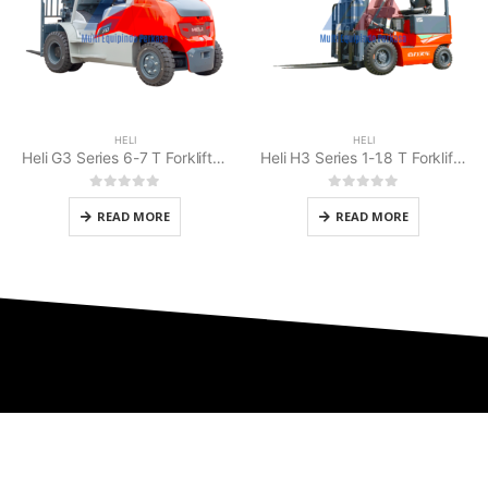
HELI
HELI
Heli G3 Series 6-7 T Forklift Battery
Heli H3 Series 1-1.8 T Forklift Battery Counterbalanced
0
out of 5
0
out of 5
READ MORE
READ MORE