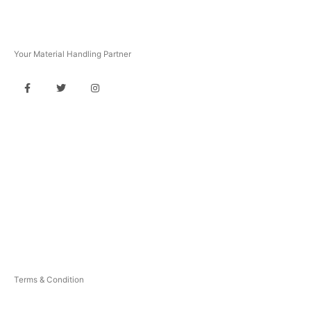
PT Multi Equipindo Perkasa
Your Material Handling Partner
USEFUL LINKS
Home
About Us
Products
Blog
Contact
Privacy Policy
Terms & Condition
Sitemap