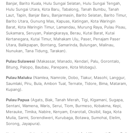
Banjar, Barito Kuala, Hulu Sungai Selatan, Hulu Sungai Tengah,
Hulu Sungai Utara, Kota Baru, Tabalong, Tanah Bumbu, Tanah
Laut, Tapin, Banjar Baru, Banjarmasin, Barito Selatan, Barito Timur,
Barito Utara, Gunung Mas, Kapuas, Katingan, Kota Waringin
Barat, Kota Waringin Timur, Lamandau, Murung Raya, Pulau Pisau,
Sukamara, Seruyan, Palangkaraya, Berau, Kutai Barat, Kutai
Kertanegara, Kutai Timur, Mahakam Ulu, Paser, Penajam Paser
Utara, Balikpapan, Bontang, Samarinda, Bulungan, Malinau,
Nunukan, Tana Tidung, Tarakan).
Pulau Sulawesi
(Makassar, Manado, Kendari, Palu, Gorontalo,
Bitung, Palopo, Baubau, Parepare, Kota Mobagu).
Pulau Maluku
(Namlea, Namrole, Dobo, Tiakur, Masohi, Langgur,
Saumlaki, Piru, Bula, Ambon Tual, Ternate, Tidore, Bima, Mataram,
Kupang).
Pulau Papua
(Agats, Biak, Tanah Merah, Tigi, Kigamani, Sugapa,
Sentani, Wamena, Waris, Serui, Tiom, Burmeso, Kobakma, Kepi,
Merauke, Timika, Nabire, Kenyam, Enarotali, Oksibil, Ilaga, Kota
Mulia, Sarmi, Sorendiweri, Kurubaga, Botawa, Sumohai, Elelim,
Sorong, Jayapura).