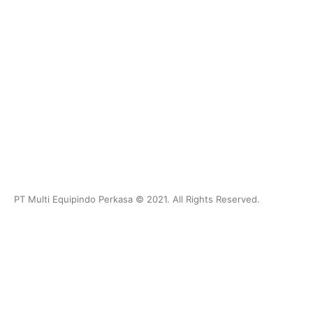
Opening Hours
Mon - Fri: 8:30 am to 5:00 pm
Saturday: 9:30 am to 1:00 pm
Sunday: Closed
PT Multi Equipindo Perkasa © 2021. All Rights Reserved.