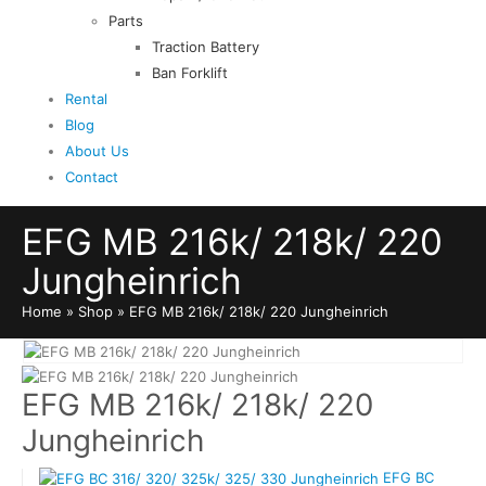
Parts
Traction Battery
Ban Forklift
Rental
Blog
About Us
Contact
EFG MB 216k/ 218k/ 220
Jungheinrich
Home
»
Shop
»
EFG MB 216k/ 218k/ 220 Jungheinrich
EFG MB 216k/ 218k/ 220
Jungheinrich
EFG BC