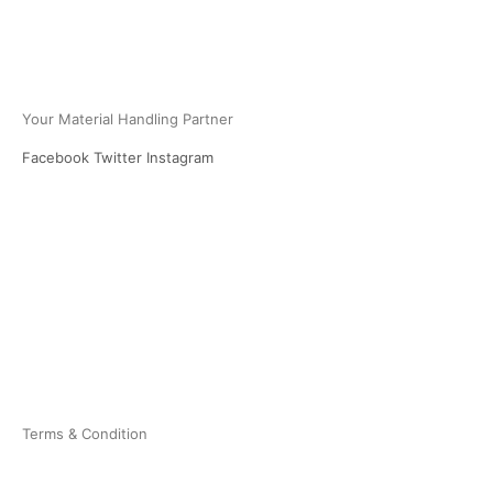
PT Multi Equipindo Perkasa
Your Material Handling Partner
Facebook
Twitter
Instagram
USEFUL LINKS
Home
About Us
Products
Blog
Contact
Privacy Policy
Terms & Condition
Sitemap
Career