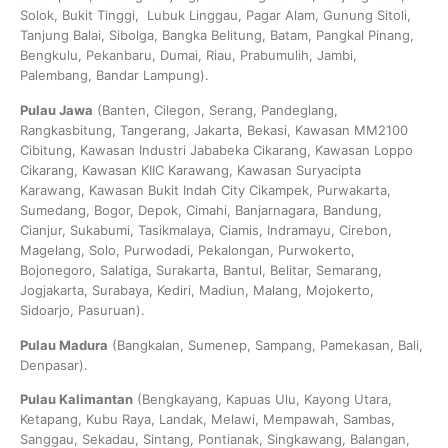
Solok, Bukit Tinggi, Lubuk Linggau, Pagar Alam, Gunung Sitoli,
Tanjung Balai, Sibolga, Bangka Belitung, Batam, Pangkal Pinang,
Bengkulu, Pekanbaru, Dumai, Riau, Prabumulih, Jambi,
Palembang, Bandar Lampung).
Pulau Jawa
(Banten, Cilegon, Serang, Pandeglang,
Rangkasbitung, Tangerang, Jakarta, Bekasi, Kawasan MM2100
Cibitung, Kawasan Industri Jababeka Cikarang, Kawasan Loppo
Cikarang, Kawasan KIIC Karawang, Kawasan Suryacipta
Karawang, Kawasan Bukit Indah City Cikampek, Purwakarta,
Sumedang, Bogor, Depok, Cimahi, Banjarnagara, Bandung,
Cianjur, Sukabumi, Tasikmalaya, Ciamis, Indramayu, Cirebon,
Magelang, Solo, Purwodadi, Pekalongan, Purwokerto,
Bojonegoro, Salatiga, Surakarta, Bantul, Belitar, Semarang,
Jogjakarta, Surabaya, Kediri, Madiun, Malang, Mojokerto,
Sidoarjo, Pasuruan).
Pulau Madura
(Bangkalan, Sumenep, Sampang, Pamekasan, Bali,
Denpasar).
Pulau Kalimantan
(Bengkayang, Kapuas Ulu, Kayong Utara,
Ketapang, Kubu Raya, Landak, Melawi, Mempawah, Sambas,
Sanggau, Sekadau, Sintang, Pontianak, Singkawang, Balangan,