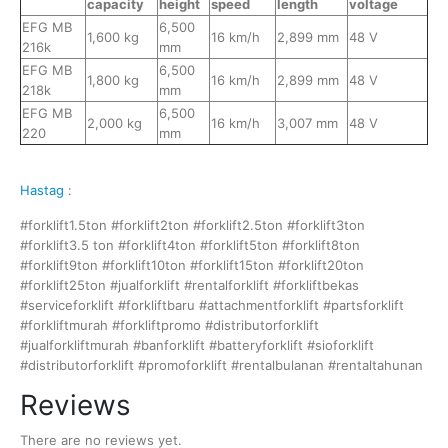
capacity
height
speed
length
voltage
EFG MB
6,500
1,600 kg
16 km/h
2,899 mm
48 V
216k
mm
EFG MB
6,500
1,800 kg
16 km/h
2,899 mm
48 V
218k
mm
EFG MB
6,500
2,000 kg
16 km/h
3,007 mm
48 V
220
mm
Hastag
:
#forklift1.5ton #forklift2ton #forklift2.5ton #forklift3ton
#forklift3.5 ton #forklift4ton #forklift5ton #forklift8ton
#forklift9ton #forklift10ton #forklift15ton #forklift20ton
#forklift25ton #jualforklift #rentalforklift #forkliftbekas
#serviceforklift #forkliftbaru #attachmentforklift #partsforklift
#forkliftmurah #forkliftpromo #distributorforklift
#jualforkliftmurah #banforklift #batteryforklift #sioforklift
#distributorforklift #promoforklift #rentalbulanan #rentaltahunan
Reviews
There are no reviews yet.