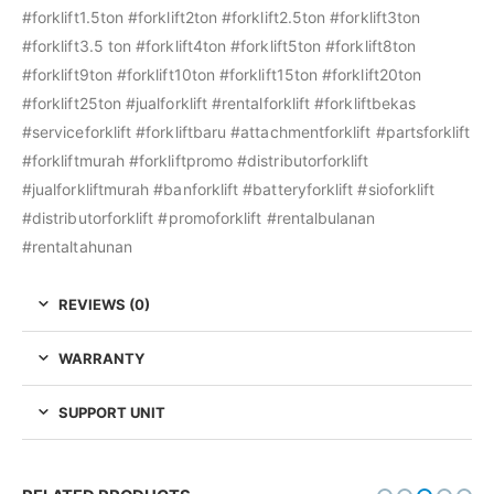
#forklift1.5ton #forklift2ton #forklift2.5ton #forklift3ton
#forklift3.5 ton #forklift4ton #forklift5ton #forklift8ton
#forklift9ton #forklift10ton #forklift15ton #forklift20ton
#forklift25ton #jualforklift #rentalforklift #forkliftbekas
#serviceforklift #forkliftbaru #attachmentforklift #partsforklift
#forkliftmurah #forkliftpromo #distributorforklift
#jualforkliftmurah #banforklift #batteryforklift #sioforklift
#distributorforklift #promoforklift #rentalbulanan
#rentaltahunan
REVIEWS (0)
WARRANTY
SUPPORT UNIT