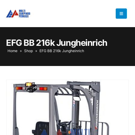
EFG BB 216k Jungheinrich
Home
»
Shop
»
EFG BB 216k Jungheinrich