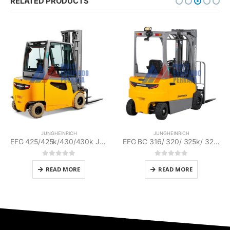
RELATED PRODUCTS
JUNGHEINRICH
JUNGHEINRICH
EFG BC 316/ 320/ 325k/ 325/ 330 Jungheinrich
EFG MB 216k/ 218k/ 220 Jungheinrich
0
out of 5
0
out of 5
READ MORE
READ MORE