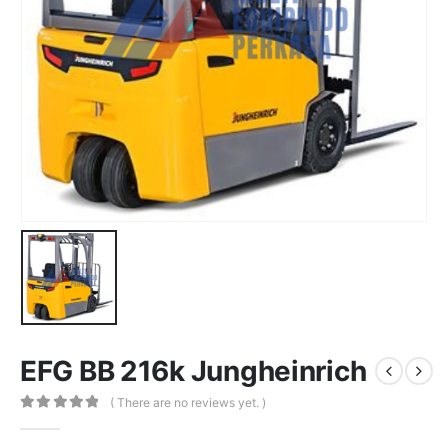
EFG BB 216k Jungheinrich
( There are no reviews yet. )
0
out of 5