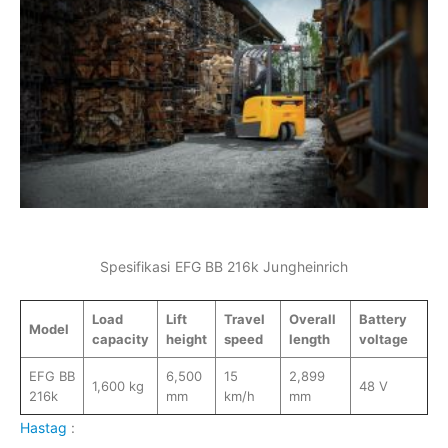
Spesifikasi EFG BB 216k Jungheinrich
Load
Lift
Travel
Overall
Battery
Model
capacity
height
speed
length
voltage
EFG BB
6,500
15
2,899
1,600 kg
48 V
216k
mm
km/h
mm
Hastag
: