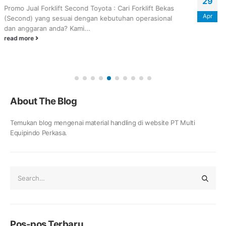
29
Forklift, Mana yang harus di pilih?
Apr
Iklim ekonomi yang terus berkembang serta biaya
kebutuhan yang semakin bertambah, mengirit ruang
merupakan aspek kunci yang bagus dalam...
read more
About The Blog
Temukan blog mengenai material handling di website PT Multi
Equipindo Perkasa.
Pos-pos Terbaru