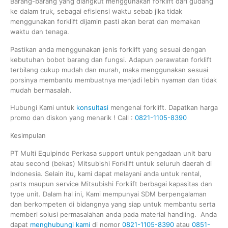
Barang-barang yang diangkut menggunakan forklift dari gudang
ke dalam truk, sebagai efisiensi waktu sebab jika tidak
menggunakan forklift dijamin pasti akan berat dan memakan
waktu dan tenaga.
Pastikan anda menggunakan jenis forklift yang sesuai dengan
kebutuhan bobot barang dan fungsi. Adapun perawatan forklift
terbilang cukup mudah dan murah, maka menggunakan sesuai
porsinya membantu membuatnya menjadi lebih nyaman dan tidak
mudah bermasalah.
Hubungi Kami untuk
konsultasi
mengenai forklift. Dapatkan harga
promo dan diskon yang menarik ! Call :
0821-1105-8390
Kesimpulan
PT Multi Equipindo Perkasa support untuk pengadaan unit baru
atau second (bekas) Mitsubishi Forklift untuk seluruh daerah di
Indonesia. Selain itu, kami dapat melayani anda untuk rental,
parts maupun service Mitsubishi Forklift berbagai kapasitas dan
type unit. Dalam hal ini, Kami mempunyai SDM berpengalaman
dan berkompeten di bidangnya yang siap untuk membantu serta
memberi solusi permasalahan anda pada material handling. Anda
dapat
menghubungi kami
di nomor
0821-1105-8390
atau
0851-