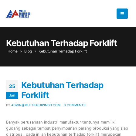
Kebutuhan Terhadap Forklift
Home
»
Blog
»
Kebutuhan Terhadap Forklift
Kebutuhan Terhadap
25
Forklift
Jan
BY
ADMIN@MULTIEQUIPINDO.COM
0 COMMENTS
Banyak perusahaan industri manufaktur tentunya memiliki
gudang sebagai tempat penyimpanan barang produksi yang siap
distribusi. pada inilah kebutuhan terhadap forklift merupakan