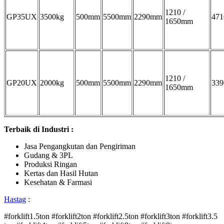
1210 /
GP35UX
3500kg
500mm
5500mm
2290mm
471
1650mm
1210 /
GP20UX
2000kg
500mm
5500mm
2290mm
339
1650mm
Terbaik di Industri :
Jasa Pengangkutan dan Pengiriman
Gudang & 3PL
Produksi Ringan
Kertas dan Hasil Hutan
Kesehatan & Farmasi
Hastag
:
#forklift1.5ton #forklift2ton #forklift2.5ton #forklift3ton #forklift3.5