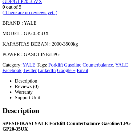
GDP/GLP20-35VX
0
out of 5
( There are no reviews yet. )
BRAND : YALE
MODEL : GP20-35UX
KAPASITAS BEBAN : 2000-3500kg
POWER : GASOLINE/LPG
Category:
YALE
Tags:
Forklift Gasoline Counterbalance
,
YALE
Facebook
Twitter
LinkedIn
Google +
Email
Description
Reviews (0)
Warranty
Support Unit
Description
SPESIFIKASI YALE Forklift Counterbalance Gasoline/LPG
GP20-35UX