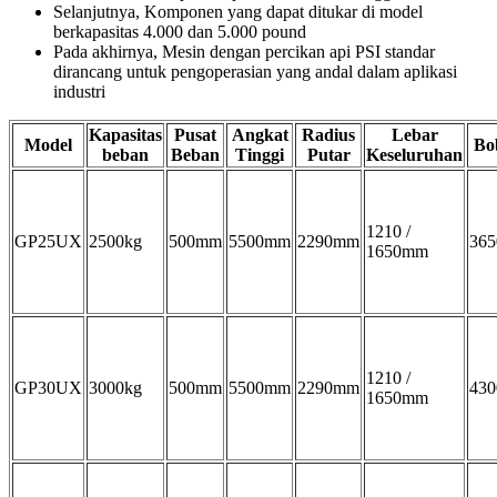
Selanjutnya, Komponen yang dapat ditukar di model
berkapasitas 4.000 dan 5.000 pound
Pada akhirnya, Mesin dengan percikan api PSI standar
dirancang untuk pengoperasian yang andal dalam aplikasi
industri
Kapasitas
Pusat
Angkat
Radius
Lebar
Model
Bo
beban
Beban
Tinggi
Putar
Keseluruhan
1210 /
GP25UX
2500kg
500mm
5500mm
2290mm
365
1650mm
1210 /
GP30UX
3000kg
500mm
5500mm
2290mm
430
1650mm