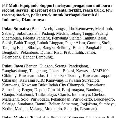
PT Multi Equipindo Support melayani pengadaan unit baru /
second, service, sparepart dan rental forklift, reach truck, tow
tractor, stacker, pallet truck untuk berbagai daerah di
Indonesia, Diantaranya :
Pulau Sumatra
(Banda Aceh, Langsa, Lhokseumawe, Meulaboh,
Sabang, Subulussalam, Padang, Medan, Tebing Tinggi, Padang
Sidempuan, Padang Panjang, Pematang Siantar, Tanjung Balai,
Solok, Bukit Tinggi, Lubuk Linggau, Pagar Alam, Gunung Sitoli,
Tanjung Balai, Sibolga, Bangka Belitung, Batam, Pangkal Pinang,
Bengkulu, Pekanbaru, Dumai, Riau, Prabumulih, Jambi,
Palembang, Bandar Lampung).
Pulau Jawa
(Banten, Cilegon, Serang, Pandeglang,
Rangkasbitung, Tangerang, Jakarta, Bekasi, Kawasan MM2100
Cibitung, Kawasan Industri Jababeka Cikarang, Kawasan Loppo
Cikarang, Kawasan KIIC Karawang, Kawasan Suryacipta
Karawang, Kawasan Bukit Indah City Cikampek, Purwakarta,
Sumedang, Bogor, Depok, Cimahi, Banjarnagara, Bandung,
Cianjur, Sukabumi, Tasikmalaya, Ciamis, Indramayu, Cirebon,
Magelang, Solo, Purwodadi, Pekalongan, Purwokerto, Bojonegoro,
Salatiga, Surakarta, Bantul, Belitar, Semarang, Jogjakarta, Surabaya,
Kediri, Madiun, Malang, Mojokerto, Sidoarjo, Pasuruan).
Pulau Madura
(Bangkalan, Sumenep, Sampang, Pamekasan, Bali,