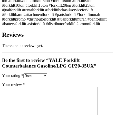
ton #forklift4ton #forklift5ton #forklift8ton #forklift9ton
#forklift10ton #forklift15ton #forklift20ton #forklift25ton
#jualforklift #rentalforklift #forkliftbekas #serviceforklift
#forkliftbaru #attachmentforklift #partsforklift #forkliftmurah
#forkliftpromo #distributorforklift #jualforkliftmurah #banforklift
#batteryforklift #sioforklift #distributorforklift #promoforklift
Reviews
There are no reviews yet.
Be the first to review “YALE Forklift
Counterbalance Gasoline/LPG GP20-35UX”
Your rating
*
Your review
*