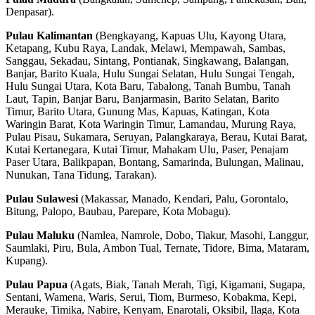
Denpasar).
Pulau Kalimantan
(Bengkayang, Kapuas Ulu, Kayong Utara,
Ketapang, Kubu Raya, Landak, Melawi, Mempawah, Sambas,
Sanggau, Sekadau, Sintang, Pontianak, Singkawang, Balangan,
Banjar, Barito Kuala, Hulu Sungai Selatan, Hulu Sungai Tengah,
Hulu Sungai Utara, Kota Baru, Tabalong, Tanah Bumbu, Tanah
Laut, Tapin, Banjar Baru, Banjarmasin, Barito Selatan, Barito
Timur, Barito Utara, Gunung Mas, Kapuas, Katingan, Kota
Waringin Barat, Kota Waringin Timur, Lamandau, Murung Raya,
Pulau Pisau, Sukamara, Seruyan, Palangkaraya, Berau, Kutai Barat,
Kutai Kertanegara, Kutai Timur, Mahakam Ulu, Paser, Penajam
Paser Utara, Balikpapan, Bontang, Samarinda, Bulungan, Malinau,
Nunukan, Tana Tidung, Tarakan).
Pulau Sulawesi
(Makassar, Manado, Kendari, Palu, Gorontalo,
Bitung, Palopo, Baubau, Parepare, Kota Mobagu).
Pulau Maluku
(Namlea, Namrole, Dobo, Tiakur, Masohi, Langgur,
Saumlaki, Piru, Bula, Ambon Tual, Ternate, Tidore, Bima, Mataram,
Kupang).
Pulau Papua
(Agats, Biak, Tanah Merah, Tigi, Kigamani, Sugapa,
Sentani, Wamena, Waris, Serui, Tiom, Burmeso, Kobakma, Kepi,
Merauke, Timika, Nabire, Kenyam, Enarotali, Oksibil, Ilaga, Kota