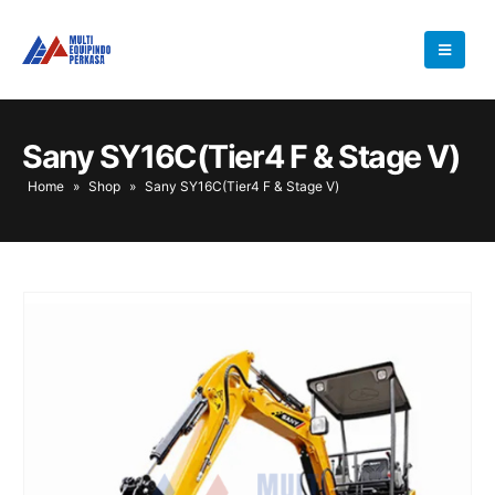
Sany SY16C(Tier4 F & Stage Ⅴ)
Home
»
Shop
»
Sany SY16C(Tier4 F & Stage Ⅴ)