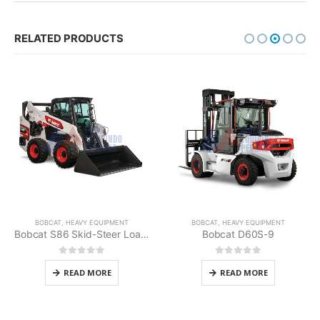
RELATED PRODUCTS
BOBCAT
,
HEAVY EQUIPMENT
BOBCAT
,
HEAVY EQUIPMENT
Bobcat S86 Skid-Steer Loader
Bobcat D60S-9
0
out of 5
0
out of 5
READ MORE
READ MORE