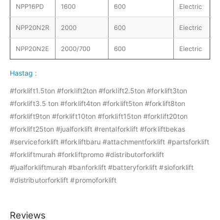
NPP16PD
1600
600
Electric
NPP20N2R
2000
600
Electric
NPP20N2E
2000/700
600
Electric
Hastag
:
#forklift1.5ton #forklift2ton #forklift2.5ton #forklift3ton
#forklift3.5 ton #forklift4ton #forklift5ton #forklift8ton
#forklift9ton #forklift10ton #forklift15ton #forklift20ton
#forklift25ton #jualforklift #rentalforklift #forkliftbekas
#serviceforklift #forkliftbaru #attachmentforklift #partsforklift
#forkliftmurah #forkliftpromo #distributorforklift
#jualforkliftmurah #banforklift #batteryforklift #sioforklift
#distributorforklift #promoforklift
Reviews