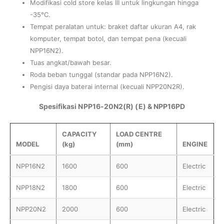
Modifikasi cold store kelas III untuk lingkungan hingga
-35°C.
Tempat peralatan untuk: braket daftar ukuran A4, rak
komputer, tempat botol, dan tempat pena (kecuali
NPP16N2).
Tuas angkat/bawah besar.
Roda beban tunggal (standar pada NPP16N2).
Pengisi daya baterai internal (kecuali NPP20N2R).
Spesifikasi NPP16-20N2(R) (E) & NPP16PD
CAPACITY
LOAD CENTRE
MODEL
(kg)
(mm)
ENGINE
NPP16N2
1600
600
Electric
NPP18N2
1800
600
Electric
NPP20N2
2000
600
Electric