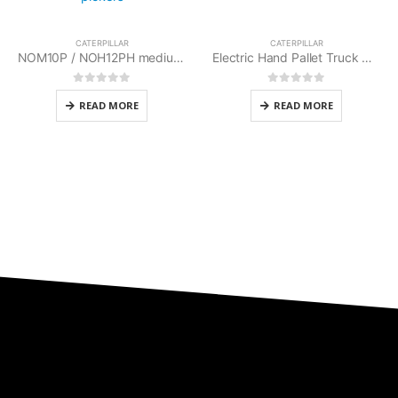
CATERPILLAR
CATERPILLAR
NOM10P / NOH12PH medium / high-level order pickers
Electric Hand Pallet Truck NPPL12-15
0
out of 5
0
out of 5
READ MORE
READ MORE