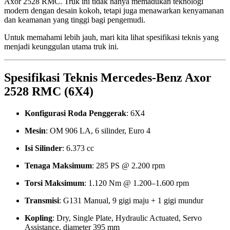
Axor 2528 RMC. Truk ini tidak hanya memadukan teknologi
modern dengan desain kokoh, tetapi juga menawarkan kenyamanan
dan keamanan yang tinggi bagi pengemudi.
Untuk memahami lebih jauh, mari kita lihat spesifikasi teknis yang
menjadi keunggulan utama truk ini.
Spesifikasi Teknis Mercedes-Benz Axor
2528 RMC (6X4)
Konfigurasi Roda Penggerak
: 6X4
Mesin
: OM 906 LA, 6 silinder, Euro 4
Isi Silinder
: 6.373 cc
Tenaga Maksimum
: 285 PS @ 2.200 rpm
Torsi Maksimum
: 1.120 Nm @ 1.200–1.600 rpm
Transmisi
: G131 Manual, 9 gigi maju + 1 gigi mundur
Kopling
: Dry, Single Plate, Hydraulic Actuated, Servo
Assistance, diameter 395 mm