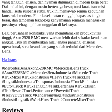
yang tangguh, efisien, dan nyaman digunakan di medan kerja berat.
Dalam hal ini, dengan mesin bertenaga besar, torsi kuat, transmisi
handal, serta suspensi stabil, truk ini menjawab semua kebutuhan
konstruksi modern. Fitur keselamatan canggih, kapasitas tangki
besar, dan tambahan teknologi kenyamanan semakin menegaskan
posisinya sebagai pilihan unggulan di kelasnya.
Bagi perusahaan konstruksi yang mengutamakan produktivitas
tinggi, Axor 2528 RMC menawarkan lebih dari sekadar kendaraan
angkut. Truk ini memberikan nilai jangka panjang, efisiensi
operasional, serta keandalan yang sudah terbukti dari Mercedes-
Benz.
Hashtags
:
#MercedesBenzAxor2528RMC #MercedesBenzTruck
#Axor2528RMC #MercedesBenzIndonesia #MercedesTruck
#TrukMixer #TrukKonstruksi #HeavyTruck #TruckLife
#LogistikIndonesia #TransportasiIndonesia #TruckEnthusiast
#Euro4Truck #TrukTangguh #TrukBertenaga #TrukEfisien
#TrukBesar #TruckPerformance #PowerfulTruck
#HeavyDutyTruck #KendaraanNiaga #IndustriKonstruksi
#IndustriLogistik #WorkHorseTruck #ConcreteMixerTruck
Reviews