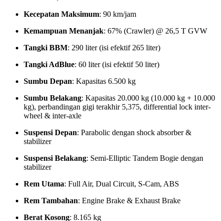
Kecepatan Maksimum
: 90 km/jam
Kemampuan Menanjak
: 67% (Crawler) @ 26,5 T GVW
Tangki BBM
: 290 liter (isi efektif 265 liter)
Tangki AdBlue
: 60 liter (isi efektif 50 liter)
Sumbu Depan
: Kapasitas 6.500 kg
Sumbu Belakang
: Kapasitas 20.000 kg (10.000 kg + 10.000
kg), perbandingan gigi terakhir 5,375, differential lock inter-
wheel & inter-axle
Suspensi Depan
: Parabolic dengan shock absorber &
stabilizer
Suspensi Belakang
: Semi-Elliptic Tandem Bogie dengan
stabilizer
Rem Utama
: Full Air, Dual Circuit, S-Cam, ABS
Rem Tambahan
: Engine Brake & Exhaust Brake
Berat Kosong
: 8.165 kg