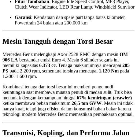
Fitur Tambahan
: Engine Idle Speed Control, MP3 Player,
Clutch Wear Indicator, LED Rear Lamp, Windshield Sunvisor
Garansi
: Kendaraan dan spare part tanpa batas kilometer,
Powertrain 24 bulan atau 200.000 km
Mesin Tangguh dengan Torsi Besar
Mercedes-Benz melengkapi Axor 2528 RMC dengan mesin
OM
906 LA
berstandar emisi Euro 4. Mesin 6 silinder segaris ini
memiliki kapasitas
6.373 cc
. Tenaga maksimumnya mencapai
285
PS
pada 2.200 rpm, sementara torsinya mencapai
1.120 Nm
pada
1.200–1.600 rpm.
Kombinasi tenaga dan torsi besar ini memberi pengemudi
keuntungan saat membawa muatan penuh di medan sulit. Truk bisa
menanjak dengan kemampuan hingga
67% kemiringan (crawler)
ketika membawa beban maksimum
26,5 ton GVW
. Mesin ini tidak
hanya kuat, tetapi juga efisien dalam konsumsi bahan bakar karena
teknologi modern Mercedes-Benz memastikan pembakaran optimal.
Transmisi, Kopling, dan Performa Jalan