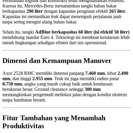
Perusahaan logistik dan konstruksi tentu mengutamakan efisiensi.
Karena itu, Mercedes-Benz menanamkan tangki bahan bakar
berkapasitas
290 liter
dengan kapasitas pengisian efektif
265 liter
.
Kapasitas ini memastikan truk dapat menempuh perjalanan jauh
tanpa sering mengisi ulang bahan bakar.
Selain itu, tangki
AdBlue berkapasitas 60 liter (isi efektif 50 liter)
mendukung standar Euro 4. Teknologi ini membuat kendaraan lebih
ramah lingkungan sekaligus efisien dari sisi operasional.
Dimensi dan Kemampuan Manuver
Axor 2528 RMC memiliki dimensi panjang
7.460 mm
, lebar
2.490
mm
, dan tinggi
2.955 mm
. Truk ini juga memiliki radius putar
8.750 mm
, angka yang masih cukup baik untuk kendaraan
berukuran besar. Ground clearance setinggi
300 mm
memungkinkan pengemudi melintasi jalan dengan kondisi ekstrem
tanpa hambatan berarti.
Fitur Tambahan yang Menambah
Produktivitas