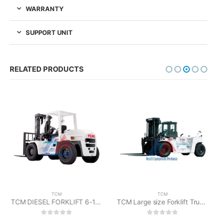
WARRANTY
SUPPORT UNIT
RELATED PRODUCTS
TCM
TCM
TCM DIESEL FORKLIFT 6-10 T FD60/FD70/FD80/FD100
TCM Large size Forklift Truck FD250-3/FD300-3