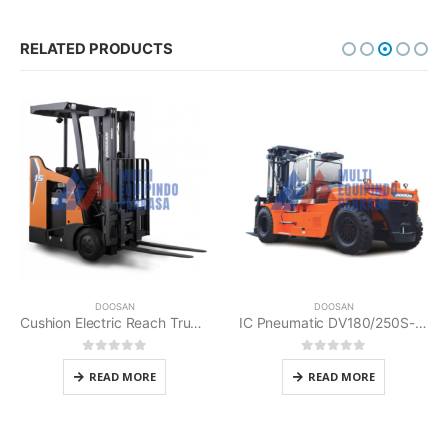
RELATED PRODUCTS
DOOSAN
DOOSAN
IC Pneumatic DV180/250S-7 Doosan
Internal Combustion GC35 Doosan
0
out of 5
0
out of 5
READ MORE
READ MORE