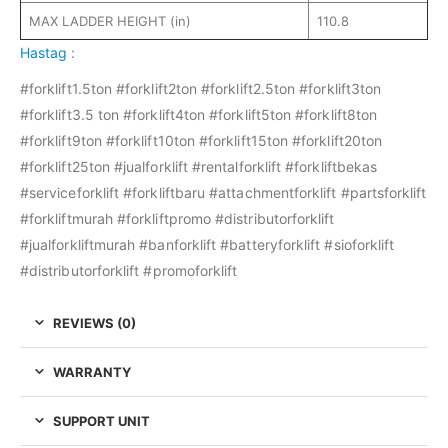
MAX LADDER HEIGHT (in)
110.8
Hastag
:
#forklift1.5ton #forklift2ton #forklift2.5ton #forklift3ton
#forklift3.5 ton #forklift4ton #forklift5ton #forklift8ton
#forklift9ton #forklift10ton #forklift15ton #forklift20ton
#forklift25ton #jualforklift #rentalforklift #forkliftbekas
#serviceforklift #forkliftbaru #attachmentforklift #partsforklift
#forkliftmurah #forkliftpromo #distributorforklift
#jualforkliftmurah #banforklift #batteryforklift #sioforklift
#distributorforklift #promoforklift
REVIEWS (0)
WARRANTY
SUPPORT UNIT