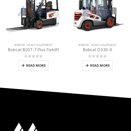
BOBCAT
,
HEAVY EQUIPMENT
BOBCAT
,
HEAVY EQUIPMENT
Bobcat B20T-7 Plus Forklift
Bobcat D33S-9
0
out of 5
0
out of 5
READ MORE
READ MORE