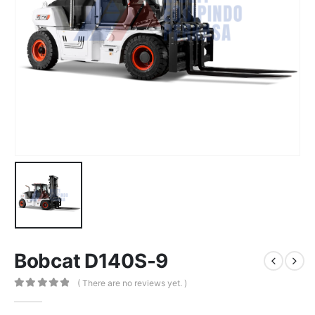
Bobcat D140S-9
( There are no reviews yet. )
0
out of 5