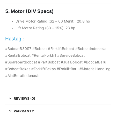
5. Motor (DIV Specs)
Drive Motor Rating (S2 – 60 Menit): 20.8 hp
Lift Motor Rating (S3 – 15%): 23 hp
Hastag
:
#BobcatB30S7 #Bobcat #ForkliftBobcat #BobcatIndonesia
#RentalBobcat #RentalForklift #ServiceBobcat
#SparepartBobcat #PartBobcat #JualBobcat #BobcatBaru
#BobcatBekas #ForkliftBekas #ForkliftBaru #MaterialHandling
#AlatBeratIndonesia
REVIEWS (0)
WARRANTY