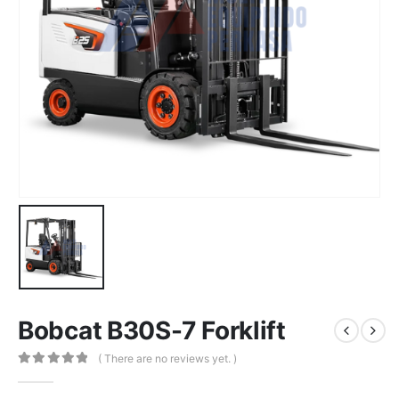
Bobcat B30S-7 Forklift
( There are no reviews yet. )
0
out of 5