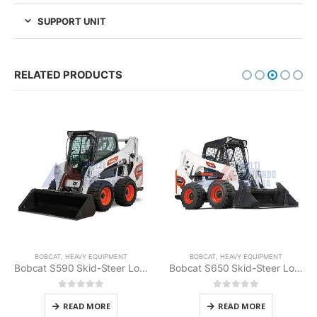
SUPPORT UNIT
RELATED PRODUCTS
BOBCAT
,
HEAVY EQUIPMENT
BOBCAT
,
HEAVY EQUIPMENT
Bobcat S590 Skid-Steer Loader
Bobcat S650 Skid-Steer Loader
0
out of 5
0
out of 5
READ MORE
READ MORE