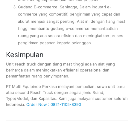
Gudang E-commerce: Sehingga, Dalam industri e-
commerce yang kompetitif, pengiriman yang cepat dan
akurat menjadi sangat penting. Alat ini dengan tiang mast
tinggi membantu gudang e-commerce memanfaatkan
ruang yang ada secara efisien dan meningkatkan proses
pengiriman pesanan kepada pelanggan.
Kesimpulan
Unit reach truck dengan tiang mast tinggi adalah alat yang
berharga dalam meningkatkan efisiensi operasional dan
pemanfaatan ruang penyimpanan.
PT Multi Equipindo Perkasa melayani pembelian, sewa unit baru
atau second Reach Truck dengan segala jenis Brand,
Type/Model, dan Kapasitas. Kami juga melayani customer seluruh
Indonesia.
Order Now : 0821-1105-8390