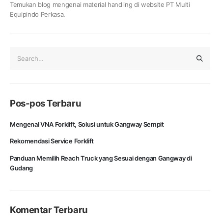
Temukan blog mengenai material handling di website PT Multi
Equipindo Perkasa.
Pos-pos Terbaru
Mengenal VNA Forklift, Solusi untuk Gangway Sempit
Rekomendasi Service Forklift
Panduan Memilih Reach Truck yang Sesuai dengan Gangway di
Gudang
Komentar Terbaru