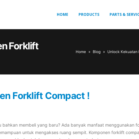
HOME
PRODUCTS
PARTS & SERVI
 Forklift
Home
»
Blog
»
Unlock Kekuatan 
n Forklift Compact !
au bahkan membeli yang baru? Ada banyak manfaat menggunakan for
 kemampuan untuk mengakses ruang sempit. Komponen forklift comp