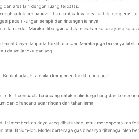
 dan area lain dengan ruang terbatas.
dah untuk bermanuver. Ini membuatnya ideal untuk beroperasi pa
asi pada tikungan sempit dan rintangan lainnya.
lama dan andal. Mereka dibangun untuk menahan kondisi yang keras
bih hemat biaya daripada forklift standar. Mereka juga biasanya lebih
gkau dalam jangka panjang.
. Berikut adalah tampilan komponen forklift compact:
i forklift compact. Terancang untuk melindungi tiang dan komponen
nium dan dirancang agar ringan dan tahan lama.
act. Ini memberikan daya yang dibutuhkan untuk mengoperasikan forkl
sam atau lithium-ion. Model bertenaga gas biasanya ditenagai oleh be