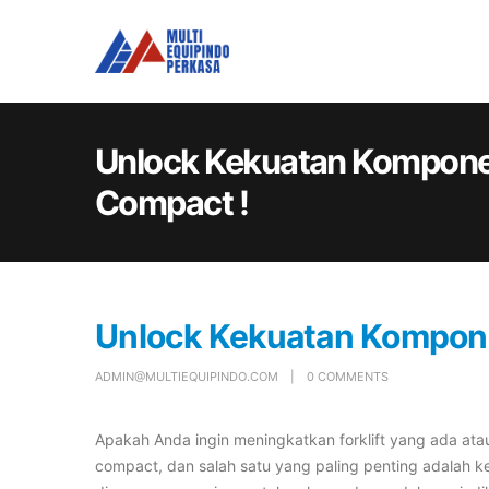
Unlock Kekuatan Komponen
Compact !
Unlock Kekuatan Kompone
ADMIN@MULTIEQUIPINDO.COM
0 COMMENTS
Apakah Anda ingin meningkatkan forklift yang ada at
compact, dan salah satu yang paling penting adalah