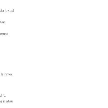
da lokasi
 dan
 hemat
 lainnya
ift.
nsin atau