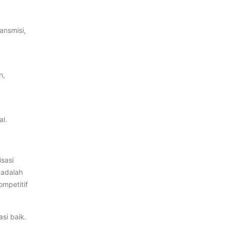
ansmisi,
n,
al.
sasi
 adalah
ompetitif
si baik.