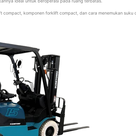
kannya ideal untuk beroperasi pada ruang terbatas.
rklift compact, komponen forklift compact, dan cara menemukan suku