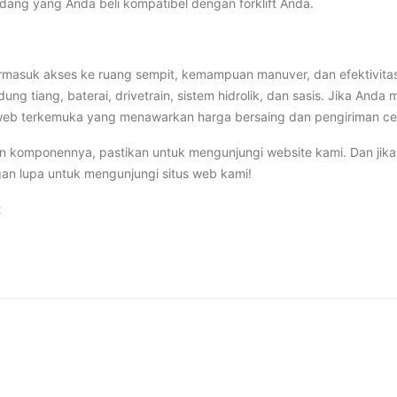
ang yang Anda beli kompatibel dengan forklift Anda.
rmasuk akses ke ruang sempit, kemampuan manuver, dan efektivitas
ng tiang, baterai, drivetrain, sistem hidrolik, dan sasis. Jika Anda 
us web terkemuka yang menawarkan harga bersaing dan pengiriman ce
 dan komponennya, pastikan untuk mengunjungi website kami. Dan jik
ngan lupa untuk mengunjungi situs web kami!
t