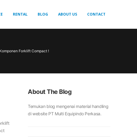
CE
RENTAL
BLOG
ABOUT US
CONTACT
Komponen Forklift Compact !
About The Blog
Temukan blog mengenai material handling
di website PT Multi Equipindo Perkasa.
klift
act