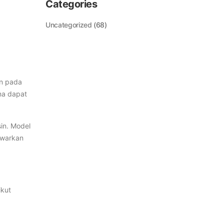
Categories
Uncategorized
(68)
an pada
na dapat
in. Model
awarkan
ikut