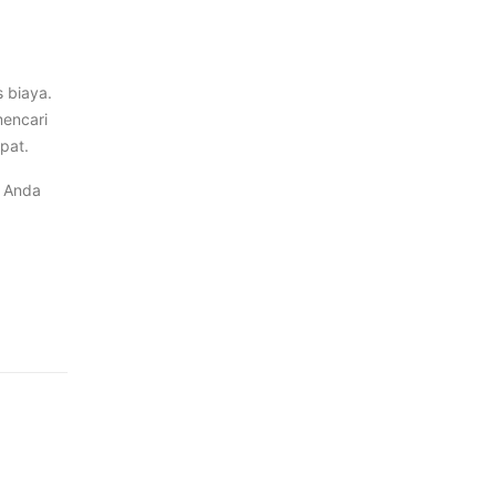
 biaya.
mencari
pat.
a Anda