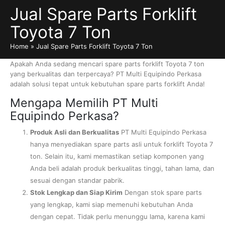
Jual Spare Parts Forklift
Toyota 7 Ton
Home
»
Jual Spare Parts Forklift Toyota 7 Ton
Apakah Anda sedang mencari spare parts forklift Toyota 7 ton
yang berkualitas dan terpercaya? PT Multi Equipindo Perkasa
adalah solusi tepat untuk kebutuhan spare parts forklift Anda!
Mengapa Memilih PT Multi
Equipindo Perkasa?
Produk Asli dan Berkualitas
PT Multi Equipindo Perkasa
hanya menyediakan spare parts asli untuk forklift Toyota 7
ton. Selain itu, kami memastikan setiap komponen yang
Anda beli adalah produk berkualitas tinggi, tahan lama, dan
sesuai dengan standar pabrik.
Stok Lengkap dan Siap Kirim
Dengan stok spare parts
yang lengkap, kami siap memenuhi kebutuhan Anda
dengan cepat. Tidak perlu menunggu lama, karena kami