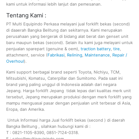
kami untuk informasi lebih lanjut dan pemesanan.
Tentang Kami :
PT Multi Equipindo Perkasa melayani jual forklift bekas (second)
di daaerah Bangka Belitung dan sekitarnya. Kami merupakan
perusahaan yang bergerak di bidang alat berat dan genset unit
baru maupun bekas (second). Selain itu kami juga melayani untuk
penjualan sparepart (genuine & oem),
traction battery
,
tire
,
attachment, service (
Fabrikasi
,
Relining
,
Maintenance
,
Repair /
Overhoul
).
Kami support berbagai brand seperti Toyota, Nichiyu, TCM,
Mitsubishi, Komatsu, Caterpillar dan Sumitomo. Pada saat ini
brand yang paling unggul di Indonesia adalah dari negara
Jepang. Harga forklift Jepang tidak lepas dari kualitas merk unit
tersebut, Jepang merupakan produksi dengan merk forklift yang
mampu menguasai pasar dengan penjualan unit terbesar di Asia,
Eropa, dan Amerika.
Untuk Informasi harga Jual forklift bekas (second ) di daerah
Bangka Belitung , silahkan hubungi kami di :
T : 0821-1105-8390, 0851-7124-0318.
E : sales@multiequipindo.com