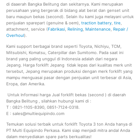
di daaerah Bangka Belitung dan sekitarnya. Kami merupakan
perusahaan yang bergerak di bidang alat berat dan genset unit
baru maupun bekas (second). Selain itu kami juga melayani untuk
penjualan sparepart (genuine & oem),
traction battery
,
tire
,
attachment, service (
Fabrikasi
,
Relining
,
Maintenance
,
Repair /
Overhoul
).
Kami support berbagai brand seperti Toyota, Nichiyu, TCM,
Mitsubishi, Komatsu, Caterpillar dan Sumitomo. Pada saat ini
brand yang paling unggul di Indonesia adalah dari negara
Jepang. Harga forklift Jepang tidak lepas dari kualitas merk unit
tersebut, Jepang merupakan produksi dengan merk forklift yang
mampu menguasai pasar dengan penjualan unit terbesar di Asia,
Eropa, dan Amerika.
Untuk Informasi harga Jual forklift bekas (second ) di daerah
Bangka Belitung , silahkan hubungi kami di :
T : 0821-1105-8390, 0851-7124-0318.
E : sales@multiequipindo.com
Temukan solusi terbaik untuk forklift Toyota 3 ton Anda hanya di
PT Multi Equipindo Perkasa. Kami siap menjadi mitra andal Anda
dalam menyediakan spare parts berkualitas!