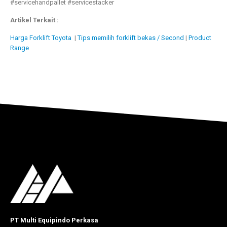
#servicehandpallet #servicestacker
Artikel Terkait :
Harga Forklift Toyota
|
Tips memilih forklift bekas / Second
|
Product
Range
PT Multi Equipindo Perkasa