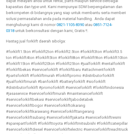
dapat melayani anda untuk rental, parts maupun service berbagai
kapasitas dan type unit. Kami mempunyai SDM berpengalaman dan
berkompeten di bidangnya yang siap untuk membantu serta memberi
solusi permasalahan anda pada material handling. Anda dapat
menghubungi kami di nomor
0821-1105-8390
atau
0851-7124-
0318
untuk berkonsultasi dengan kami, Gratis !!.
Hastag jual forklift daerah sibolga:
#forklift1.5ton #forklift2ton #forklift2.5ton #forklift3ton #forklift3.5
ton #forklift4ton #forklift5ton #forklift8ton #forklift9ton #forklift10ton
#forklift15ton #forklift20ton #forklift25ton #jualforklift #rentalforklift
#forkliftbekas #serviceforklift #forkliftbaru #attachmentforklift
#partsforklift #forkliftmurah #forkliftpromo #distributorforklift
#jualforkliftmurah #banforklift #batteryforklift #sioforklift
#distributorforklift #promoforklift #serviceforklift #forkliftindonesia
#jasaservice #serviceforkliftmurah #maintenanceforklift
#serviceforkliftbekasi #serviceforkliftjabodetabek
#serviceforkliftbogor #serviceforkliftcikarang
#serviceforkliftkarawang #serviceforklifttangerang
#serviceforkliftsubang #serviceforkliftjakarta #serviceforkliftresmi
#sparepartforklift #forklifttoyota #forkliftmitsubishi #forkliftcaterpillar
#serviceforkliftdiesel #serviceforkliftelectric #serviceforkliftreachtruck