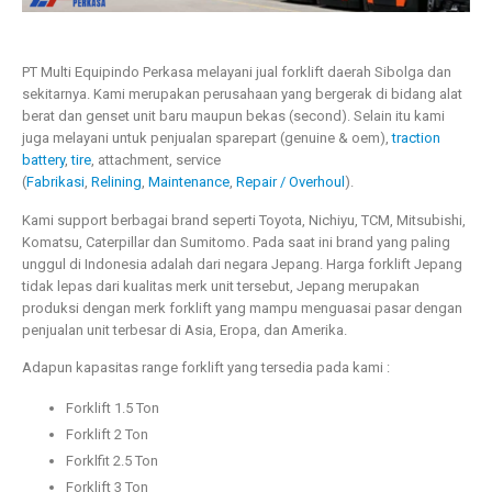
PT Multi Equipindo Perkasa melayani jual forklift daerah Sibolga dan
sekitarnya. Kami merupakan perusahaan yang bergerak di bidang alat
berat dan genset unit baru maupun bekas (second). Selain itu kami
juga melayani untuk penjualan sparepart (genuine & oem),
traction
battery
,
tire
, attachment, service
(
Fabrikasi
,
Relining
,
Maintenance
,
Repair / Overhoul
).
Kami support berbagai brand seperti Toyota, Nichiyu, TCM, Mitsubishi,
Komatsu, Caterpillar dan Sumitomo. Pada saat ini brand yang paling
unggul di Indonesia adalah dari negara Jepang. Harga forklift Jepang
tidak lepas dari kualitas merk unit tersebut, Jepang merupakan
produksi dengan merk forklift yang mampu menguasai pasar dengan
penjualan unit terbesar di Asia, Eropa, dan Amerika.
Adapun kapasitas range forklift yang tersedia pada kami :
Forklift 1.5 Ton
Forklift 2 Ton
Forklfit 2.5 Ton
Forklift 3 Ton