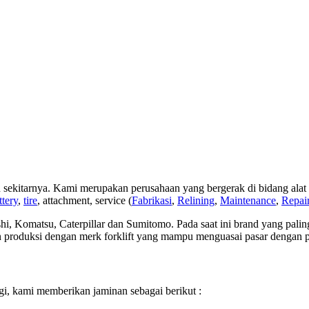
 sekitarnya. Kami merupakan perusahaan yang bergerak di bidang alat b
ttery
,
tire
, attachment, service (
Fabrikasi
,
Relining
,
Maintenance
,
Repai
i, Komatsu, Caterpillar dan Sumitomo. Pada saat ini brand yang paling 
an produksi dengan merk forklift yang mampu menguasai pasar dengan pe
agi, kami memberikan jaminan sebagai berikut :