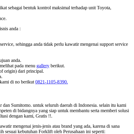
fikat sebagai bentuk kontrol maksimal terhadap unit Toyota,
nce.
snis anda :
service, sehingga anda tidak perlu kawatir mengenai support service
ujuan anda.
t melihat pada menu
gallery
berikut.
origin) dari principal.
a.
 kami di no berikut
0821-1105-8390.
 dan Sumitomo. untuk seluruh daerah di Indonesia. selain itu kami
mpeten di bidangnya yang siap untuk membantu serta memberi solusi
tasi dengan kami, Gratis !!.
watir mengenai jenis-jenis atau brand yang ada, karena di sana
h sesuai kebutuhan Forklift oleh Perusahaan ini seperti: