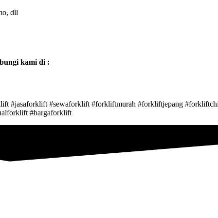
mo, dll
bungi kami di :
ft #jasaforklift #sewaforklift #forkliftmurah #forkliftjepang #forkliftchi
alforklift #hargaforklift