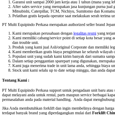
Garansi unit sampai 2000 jam kerja atau 1 tahun (mana yang lebi
After sales service yang merupakan jasa kunjungan purna jual g
Mitsubishi, Caterpillar, TCM, Nichiyu, Sumitomo dan Komatsu
Pelatihan gratis kepada operator saat melakukan serah terima u
PT Multi Equipindo Perkasa merupakan authorized seller brand Jepang
Kami merupakan perusahaan dengan
legalitas resmi
yang terja
Kami memiliki cabang/service point di setiap kota besar yang 
dan trouble unit.
Produk yang kami jual Asli/original Corporate dan memiliki leg
Kami memberikan gratis biaya pengiriman ke seluruh wilayah di
Populasi unit yang sudah kami kirim banyak dari sumatra samp
Dalam setiap penggantian sparepart yang digunakan, merupakan p
Kami juga menerima trade in unit lama anda, sehingga biaya un
Stock unit kami selalu up to date setiap minggu, dan anda dap
Tentang Kami :
PT Multi Equipindo Perkasa support untuk pengadaan unit baru atau s
dapat melayani anda untuk rental, parts maupun service berbagai k
permasalahan anda pada material handling. Anda dapat menghubung
Jika Anda membutuhkan forklift dan ingin membelinya dengan harga ya
terdapat banyak brand yang diperdagangkan mulai dari
Forklift Chi