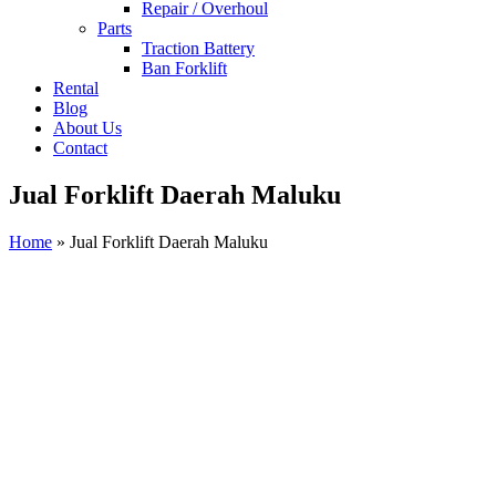
Repair / Overhoul
Parts
Traction Battery
Ban Forklift
Rental
Blog
About Us
Contact
Jual Forklift Daerah Maluku
Home
»
Jual Forklift Daerah Maluku