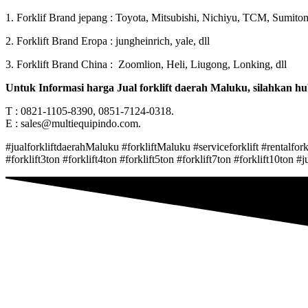
1. Forklif Brand jepang : Toyota, Mitsubishi, Nichiyu, TCM, Sumito
2. Forklift Brand Eropa : jungheinrich, yale, dll
3. Forklift Brand China : Zoomlion, Heli, Liugong, Lonking, dll
Untuk Informasi harga Jual forklift daerah Maluku, silahkan hu
T : 0821-1105-8390, 0851-7124-0318.
E : sales@multiequipindo.com.
#jualforkliftdaerahMaluku #forkliftMaluku #serviceforklift #rentalforkli
#forklift3ton #forklift4ton #forklift5ton #forklift7ton #forklift10ton #ju