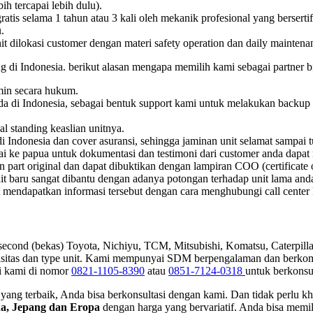
h tercapai lebih dulu).
ratis selama 1 tahun atau 3 kali oleh mekanik profesional yang berserti
.
nit dilokasi customer dengan materi safety operation dan daily maintena
 di Indonesia. berikut alasan mengapa memilih kami sebagai partner bi
min secara hukum.
ada di Indonesia, sebagai bentuk support kami untuk melakukan backup 
al standing keaslian unitnya.
 Indonesia dan cover asuransi, sehingga jaminan unit selamat sampai t
ai ke papua untuk dokumentasi dan testimoni dari customer anda dapa
art original dan dapat dibuktikan dengan lampiran COO (certificate of 
it baru sangat dibantu dengan adanya potongan terhadap unit lama and
at mendapatkan informasi tersebut dengan cara menghubungi call center
econd (bekas) Toyota, Nichiyu, TCM, Mitsubishi, Komatsu, Caterpillar
apasitas dan type unit. Kami mempunyai SDM berpengalaman dan berko
i kami di nomor
0821-1105-8390
atau
0851-7124-0318
untuk berkonsul
ng terbaik, Anda bisa berkonsultasi dengan kami. Dan tidak perlu kha
na, Jepang dan Eropa
dengan harga yang bervariatif. Anda bisa memili