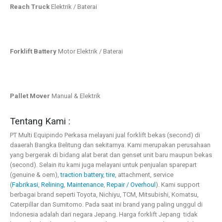
Reach Truck
Elektrik / Baterai
Forklift Battery
Motor Elektrik / Baterai
Pallet Mover
Manual & Elektrik
Tentang Kami :
PT Multi Equipindo Perkasa melayani jual forklift bekas (second) di
daaerah Bangka Belitung dan sekitarnya. Kami merupakan perusahaan
yang bergerak di bidang alat berat dan genset unit baru maupun bekas
(second). Selain itu kami juga melayani untuk penjualan sparepart
(genuine & oem),
traction battery
,
tire
, attachment, service
(
Fabrikasi
,
Relining
,
Maintenance
,
Repair / Overhoul
). Kami support
berbagai brand seperti Toyota, Nichiyu, TCM, Mitsubishi, Komatsu,
Caterpillar dan Sumitomo. Pada saat ini brand yang paling unggul di
Indonesia adalah dari negara Jepang. Harga forklift Jepang tidak