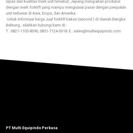
lepas dari kualitas merk unit tersebut, Jepang merupakan produksi
dengan merk forklift yang mampu menguasai pasar dengan penjualan
unit terbesar di Asia, Eropa, dan Amerika.
Untuk Informasi harga Jual forklift bekas (second ) di daerah Bangka
Belitung , silahkan hubungi kami di :
T : 0821-1105-8390, 0851-7124-0318. E : sales@multiequipindo.com
PT Multi Equipindo Perkasa